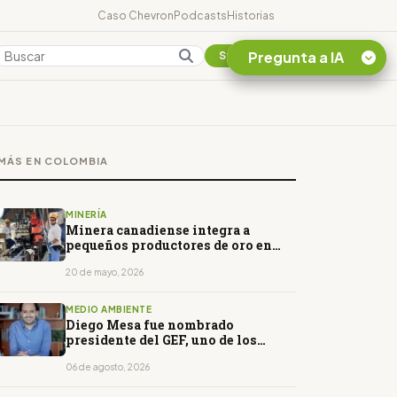
Caso Chevron
Podcasts
Historias
Pregunta a IA
Colombia
Suscribirse
Quiero Información
sobre el Caso
MÁS EN COLOMBIA
Chevron Ecuador
Listar destinos
turísticos de la
MINERÍA
Amazonia Ecuatoriana
Minera canadiense integra a
pequeños productores de oro en
¿En que consiste la
Colombia
tasa minera que rige en
20 de mayo, 2026
Ecuador?
MEDIO AMBIENTE
Diego Mesa fue nombrado
presidente del GEF, uno de los
mayores fondos ambientales del
mundo
06 de agosto, 2026