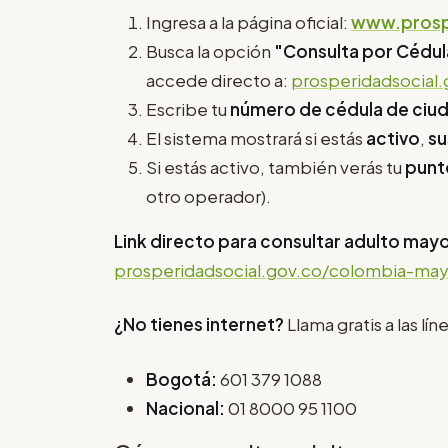
Ingresa a la página oficial:
www.prosp
Busca la opción
"Consulta por Cédul
accede directo a:
prosperidadsocial
Escribe tu
número de cédula de ciu
El sistema mostrará si estás
activo
,
s
Si estás activo, también verás tu
punt
otro operador).
Link directo para consultar adulto mayo
prosperidadsocial.gov.co/colombia-may
¿No tienes internet?
Llama gratis a las lí
Bogotá:
601 379 1088
Nacional:
01 8000 95 1100