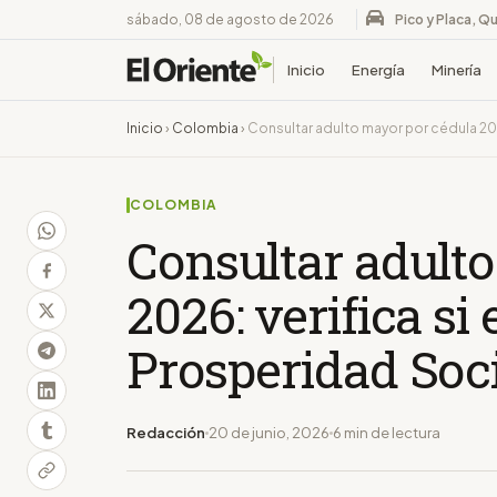
sábado, 08 de agosto de 2026
Pico y Placa, Qu
Inicio
Energía
Minería
Inicio
›
Colombia
›
Consultar adulto mayor por cédula 202
COLOMBIA
Consultar adult
2026: verifica si
Prosperidad Soc
Redacción
20 de junio, 2026
6 min de lectura