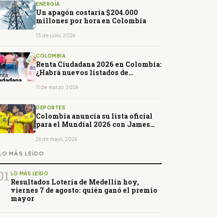
ENERGÍA
Un apagón costaría $204.000
millones por hora en Colombia
13 de julio, 2026
COLOMBIA
Renta Ciudadana 2026 en Colombia:
¿Habrá nuevos listados de
Focalización en Marzo?
11 de marzo, 2026
DEPORTES
Colombia anuncia su lista oficial
para el Mundial 2026 con James
Rodríguez y Luis Díaz como líderes
26 de mayo, 2026
LO MÁS LEÍDO
01
LO MÁS LEÍDO
Resultados Lotería de Medellín hoy,
viernes 7 de agosto: quién ganó el premio
mayor