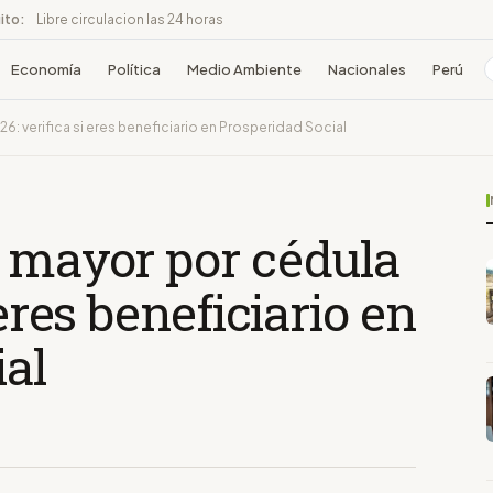
ito:
Libre circulacion las 24 horas
Economía
Política
Medio Ambiente
Nacionales
Perú
6: verifica si eres beneficiario en Prosperidad Social
o mayor por cédula
 eres beneficiario en
ial