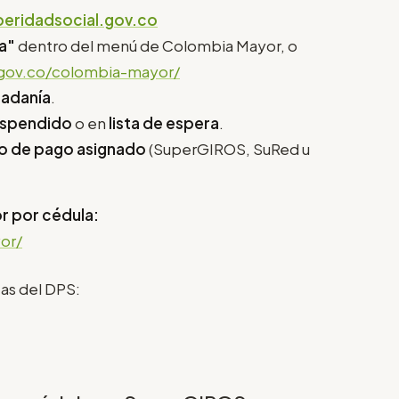
eridadsocial.gov.co
a"
dentro del menú de Colombia Mayor, o
.gov.co/colombia-mayor/
dadanía
.
uspendido
o en
lista de espera
.
o de pago asignado
(SuperGIROS, SuRed u
r por cédula:
or/
neas del DPS: