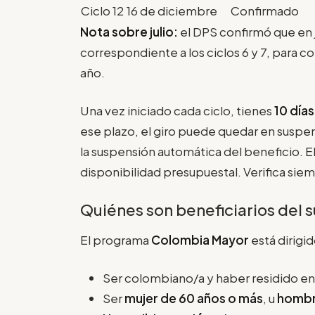
Ciclo 12
16 de diciembre
Confirmado
Nota sobre julio:
el DPS confirmó que en ju
correspondiente a los ciclos 6 y 7, para c
año.
Una vez iniciado cada ciclo, tienes
10 días
ese plazo, el giro puede quedar en suspe
la suspensión automática del beneficio. 
disponibilidad presupuestal. Verifica sie
Quiénes son beneficiarios del 
El programa
Colombia Mayor
está dirigi
Ser colombiano/a y haber residido en e
Ser
mujer de 60 años o más
, u
hombr