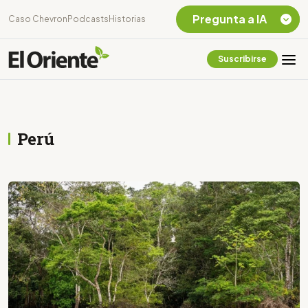
Pregunta a IA
Caso Chevron
Podcasts
Historias
Suscribirse
Quiero Información
sobre el Caso
Chevron Ecuador
Listar destinos
Perú
turísticos de la
Amazonia Ecuatoriana
¿En que consiste la
tasa minera que rige en
Ecuador?