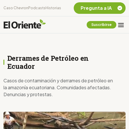
Pregunta a IA
Caso Chevron
Podcasts
Historias
Suscribirse
Quiero Información
sobre el Caso
Chevron Ecuador
Listar destinos
Derrames de Petróleo en
turísticos de la
Amazonia Ecuatoriana
Ecuador
¿En que consiste la
tasa minera que rige en
Casos de contaminación y derrames de petróleo en
Ecuador?
la amazonía ecuatoriana. Comunidades afectadas.
Denuncias y protestas.