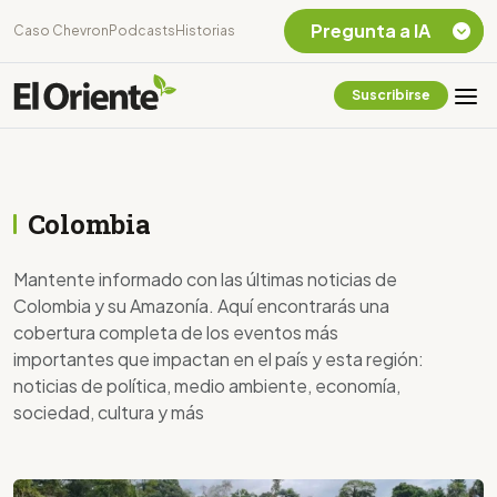
Pregunta a IA
Caso Chevron
Podcasts
Historias
Suscribirse
Quiero Información
sobre el Caso
Chevron Ecuador
Listar destinos
Colombia
turísticos de la
Amazonia Ecuatoriana
¿En que consiste la
Mantente informado con las últimas noticias de
tasa minera que rige en
Colombia y su Amazonía. Aquí encontrarás una
Ecuador?
cobertura completa de los eventos más
importantes que impactan en el país y esta región:
noticias de política, medio ambiente, economía,
sociedad, cultura y más