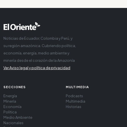
Noticias de Ecuador, Colombia y Perú, y
su región amazónica. Cubriendo política,
economía, energía, medio ambiente y
minería desde el corazón de la Amazonía
Ver Aviso legal y política de privacidad
SECCIONES
MULTIMEDIA
Energía
Podcasts
Minería
Multimedia
Economía
Historias
Política
Medio Ambiente
Nacionales