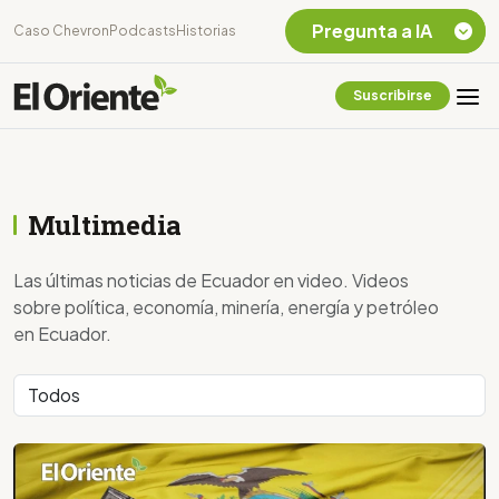
Pregunta a IA
Caso Chevron
Podcasts
Historias
Suscribirse
Quiero Información
sobre el Caso
Chevron Ecuador
Listar destinos
Multimedia
turísticos de la
Amazonia Ecuatoriana
¿En que consiste la
Las últimas noticias de Ecuador en video. Videos
tasa minera que rige en
sobre política, economía, minería, energía y petróleo
Ecuador?
en Ecuador.