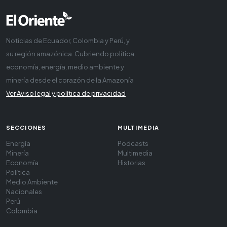
Noticias de Ecuador, Colombia y Perú, y
su región amazónica. Cubriendo política,
economía, energía, medio ambiente y
minería desde el corazón de la Amazonía
Ver Aviso legal y política de privacidad
SECCIONES
MULTIMEDIA
Energía
Podcasts
Minería
Multimedia
Economía
Historias
Política
Medio Ambiente
Nacionales
Perú
Colombia