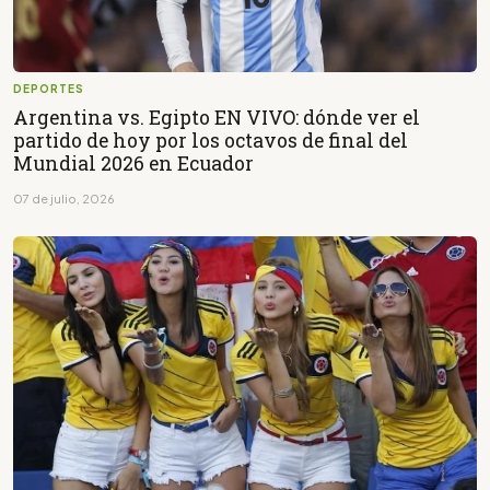
DEPORTES
Argentina vs. Egipto EN VIVO: dónde ver el
partido de hoy por los octavos de final del
Mundial 2026 en Ecuador
07 de julio, 2026