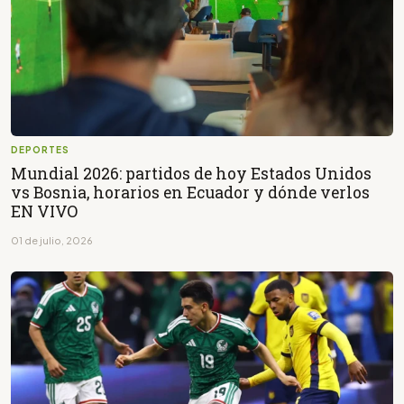
DEPORTES
Mundial 2026: partidos de hoy Estados Unidos
vs Bosnia, horarios en Ecuador y dónde verlos
EN VIVO
01 de julio, 2026