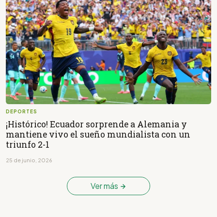
DEPORTES
¡Histórico! Ecuador sorprende a Alemania y
mantiene vivo el sueño mundialista con un
triunfo 2-1
25 de junio, 2026
Ver más