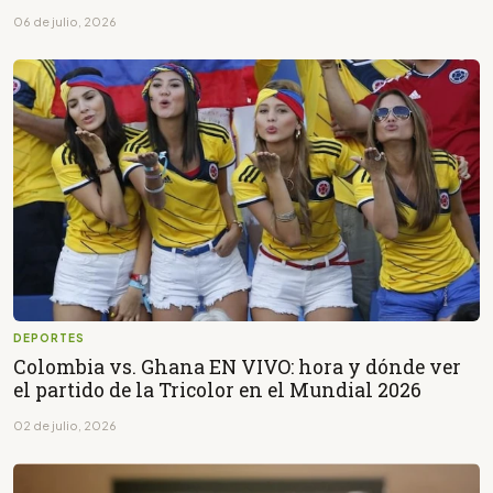
06 de julio, 2026
DEPORTES
Colombia vs. Ghana EN VIVO: hora y dónde ver
el partido de la Tricolor en el Mundial 2026
02 de julio, 2026