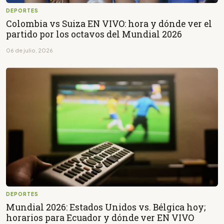
DEPORTES
Colombia vs Suiza EN VIVO: hora y dónde ver el
partido por los octavos del Mundial 2026
06 de julio, 2026
DEPORTES
Mundial 2026: Estados Unidos vs. Bélgica hoy;
horarios para Ecuador y dónde ver EN VIVO