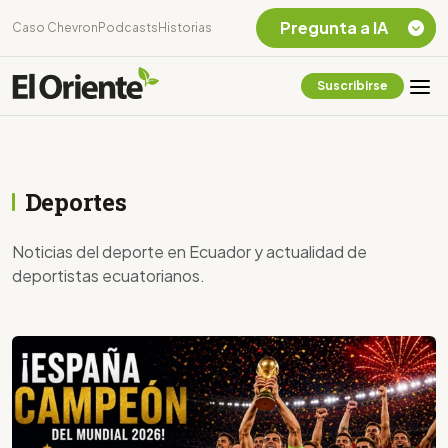
Pregunta a IA
Caso Chevron
Podcasts
Historias
Suscribirse
Quiero Información
sobre el Caso
Chevron Ecuador
Listar destinos
Deportes
turísticos de la
Amazonia Ecuatoriana
¿En que consiste la
Noticias del deporte en Ecuador y actualidad de
tasa minera que rige en
deportistas ecuatorianos.
Ecuador?