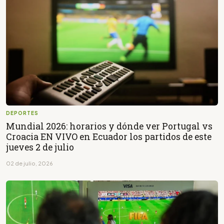
DEPORTES
Mundial 2026: horarios y dónde ver Portugal vs
Croacia EN VIVO en Ecuador los partidos de este
jueves 2 de julio
02 de julio, 2026