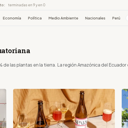
ito:
terminadas en 9 y en 0
Economía
Política
Medio Ambiente
Nacionales
Perú
uatoriana
de las plantas en la tierra. La región Amazónica del Ecuador 