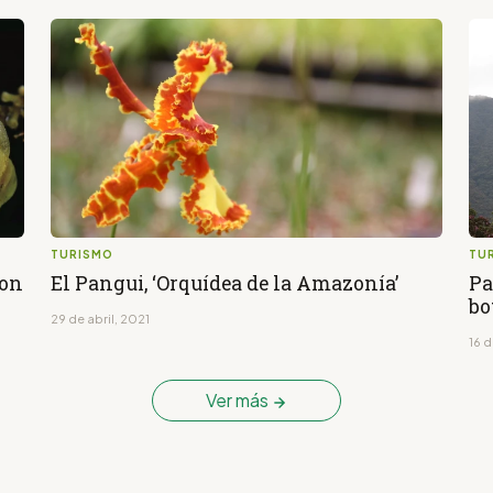
TURISMO
TU
ron
El Pangui, ‘Orquídea de la Amazonía’
Pa
bo
29 de abril, 2021
16 d
Ver más