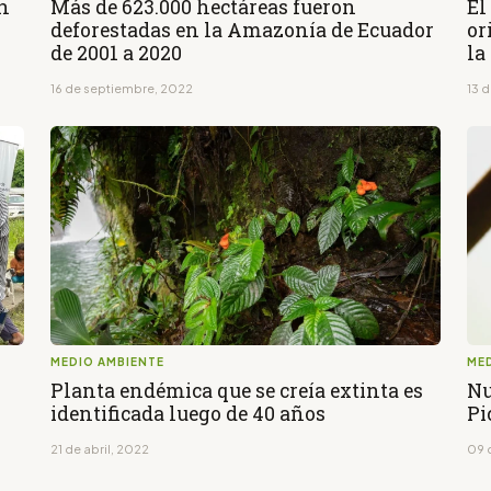
n
Más de 623.000 hectáreas fueron
El
deforestadas en la Amazonía de Ecuador
or
de 2001 a 2020
la
16 de septiembre, 2022
13 
MEDIO AMBIENTE
ME
Planta endémica que se creía extinta es
Nu
identificada luego de 40 años
Pi
21 de abril, 2022
09 