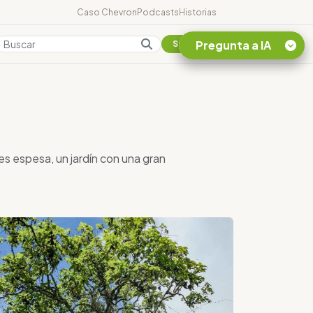
Caso Chevron
Podcasts
Historias
Pregunta a IA
Colombia
Suscribirse
Quiero Información
sobre el Caso
Chevron Ecuador
Listar destinos
es espesa, un jardín con una gran
turísticos de la
Amazonia Ecuatoriana
¿En que consiste la
tasa minera que rige en
Ecuador?