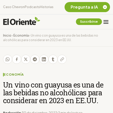
Pregunta a IA
Caso Chevron
Podcasts
Historias
Suscribirse
Quiero Información
sobre el Caso
Inicio
›
Economía
›
Un vino con guayusa es una de las bebidas no
Chevron Ecuador
alcohólicas para considerar en 2023 en EE.UU.
Listar destinos
turísticos de la
Amazonia Ecuatoriana
¿En que consiste la
tasa minera que rige en
Ecuador?
ECONOMÍA
Un vino con guayusa es una de
las bebidas no alcohólicas para
considerar en 2023 en EE.UU.
Redacción
30 de diciembre, 2022
2 min de lectura