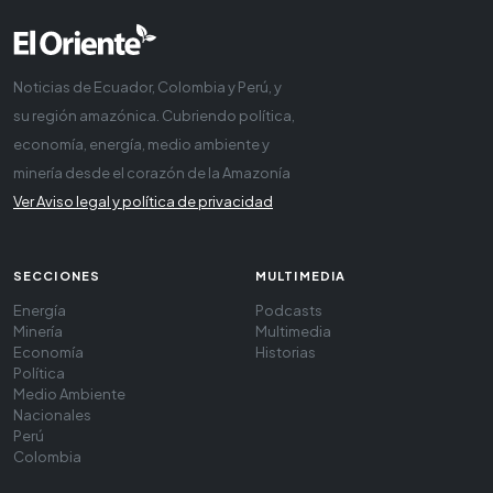
Noticias de Ecuador, Colombia y Perú, y
su región amazónica. Cubriendo política,
economía, energía, medio ambiente y
minería desde el corazón de la Amazonía
Ver Aviso legal y política de privacidad
SECCIONES
MULTIMEDIA
Energía
Podcasts
Minería
Multimedia
Economía
Historias
Política
Medio Ambiente
Nacionales
Perú
Colombia