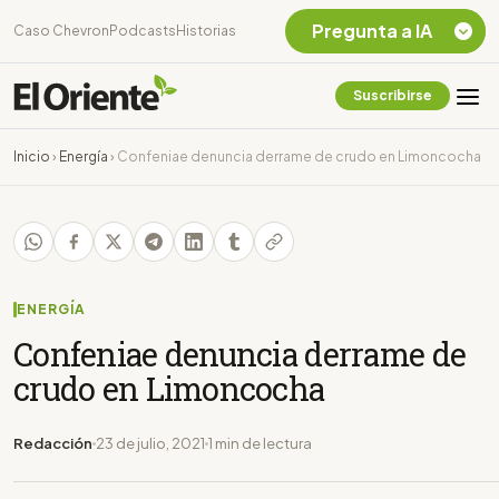
Pregunta a IA
Caso Chevron
Podcasts
Historias
Suscribirse
Quiero Información
sobre el Caso
Inicio
›
Energía
›
Confeniae denuncia derrame de crudo en Limoncocha
Chevron Ecuador
Listar destinos
turísticos de la
Amazonia Ecuatoriana
¿En que consiste la
tasa minera que rige en
ENERGÍA
Ecuador?
Confeniae denuncia derrame de
crudo en Limoncocha
Redacción
23 de julio, 2021
1 min de lectura