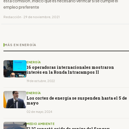
esta comisión, indicó que es necesario verificar si se cumple el
empleo preferente
Redacción · 29 de noviembre, 2021
MÁS EN ENERGÍA
ENERGÍA
16 operadoras internacionales mostraron
interés en la Ronda Intracampos II
19 de octubre, 2022
ENERGÍA
Los cortes de energía se suspenden hasta el 5 de
mayo
02 de mayo, 2024
MEDIO AMBIENTE
El IG reportó caída de ceniza del Sangay