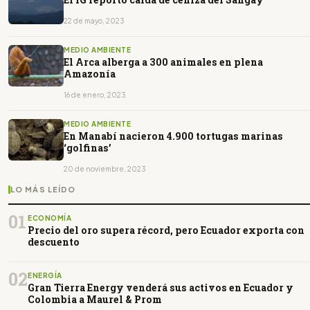
22 de mayo, 2023
MEDIO AMBIENTE
El Arca alberga a 300 animales en plena
Amazonía
16 de enero, 2023
MEDIO AMBIENTE
En Manabí nacieron 4.900 tortugas marinas
‘golfinas’
20 de noviembre, 2023
LO MÁS LEÍDO
01
ECONOMÍA
Precio del oro supera récord, pero Ecuador exporta con
descuento
02
ENERGÍA
Gran Tierra Energy venderá sus activos en Ecuador y
Colombia a Maurel & Prom