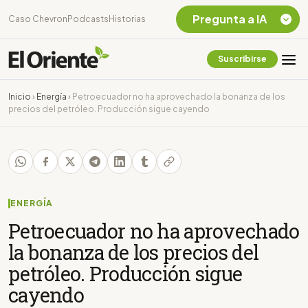
Pregunta a IA
Caso Chevron
Podcasts
Historias
Suscribirse
Quiero Información
sobre el Caso
Inicio
›
Energía
›
Petroecuador no ha aprovechado la bonanza de los
Chevron Ecuador
precios del petróleo. Producción sigue cayendo
Listar destinos
turísticos de la
Amazonia Ecuatoriana
¿En que consiste la
tasa minera que rige en
Ecuador?
ENERGÍA
Petroecuador no ha aprovechado
la bonanza de los precios del
petróleo. Producción sigue
cayendo