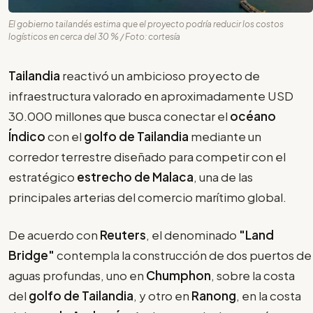
El gobierno tailandés estima que el proyecto podría reducir los costos
logísticos en cerca del 30 % / Foto: cortesía
Tailandia
reactivó un ambicioso proyecto de
infraestructura valorado en aproximadamente USD
30.000 millones que busca conectar el
océano
Índico
con el
golfo de Tailandia
mediante un
corredor terrestre diseñado para competir con el
estratégico
estrecho de Malaca
, una de las
principales arterias del comercio marítimo global.
De acuerdo con
Reuters
, el denominado
"Land
Bridge"
contempla la construcción de dos puertos de
aguas profundas, uno en
Chumphon
, sobre la costa
del
golfo de Tailandia
, y otro en
Ranong
, en la costa