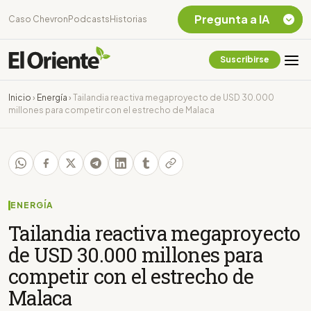
Pregunta a IA
Caso Chevron
Podcasts
Historias
Suscribirse
Quiero Información
sobre el Caso
Inicio
›
Energía
›
Tailandia reactiva megaproyecto de USD 30.000
Chevron Ecuador
millones para competir con el estrecho de Malaca
Listar destinos
turísticos de la
Amazonia Ecuatoriana
¿En que consiste la
tasa minera que rige en
Ecuador?
ENERGÍA
Tailandia reactiva megaproyecto
de USD 30.000 millones para
competir con el estrecho de
Malaca