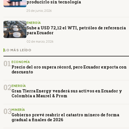
producirlo sin tecnología
25 de junio, 2026
ENERGÍA
Sube a USD 72,12 el WTI, petróleo de referencia
para Ecuador
02 de marzo, 2026
LO MÁS LEÍDO
01
ECONOMÍA
Precio del oro supera récord, pero Ecuador exporta con
descuento
02
ENERGÍA
Gran Tierra Energy venderá sus activos en Ecuador y
Colombia a Maurel & Prom
03
MINERÍA
Gobierno prevé reabrir el catastro minero de forma
gradual a finales de 2026