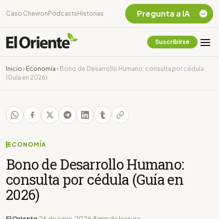
Pregunta a IA
Caso Chevron
Podcasts
Historias
Suscribirse
Quiero Información
sobre el Caso
Inicio
›
Economía
›
Bono de Desarrollo Humano: consulta por cédula
Chevron Ecuador
(Guía en 2026)
Listar destinos
turísticos de la
Amazonia Ecuatoriana
¿En que consiste la
tasa minera que rige en
Ecuador?
ECONOMÍA
Bono de Desarrollo Humano:
consulta por cédula (Guía en
2026)
El Oriente
26 de junio, 2026
8 min de lectura