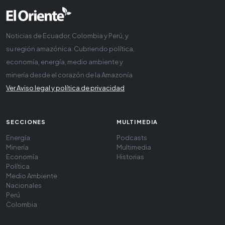
Noticias de Ecuador, Colombia y Perú, y
su región amazónica. Cubriendo política,
economía, energía, medio ambiente y
minería desde el corazón de la Amazonía
Ver Aviso legal y política de privacidad
SECCIONES
MULTIMEDIA
Energía
Podcasts
Minería
Multimedia
Economía
Historias
Política
Medio Ambiente
Nacionales
Perú
Colombia