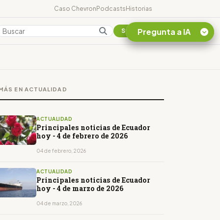
Caso Chevron
Podcasts
Historias
Pregunta a IA
Colombia
Suscribirse
Quiero Información
sobre el Caso
MÁS EN ACTUALIDAD
Chevron Ecuador
Listar destinos
turísticos de la
ACTUALIDAD
Amazonia Ecuatoriana
Principales noticias de Ecuador
hoy - 4 de febrero de 2026
¿En que consiste la
tasa minera que rige en
04 de febrero, 2026
Ecuador?
ACTUALIDAD
Principales noticias de Ecuador
hoy - 4 de marzo de 2026
04 de marzo, 2026