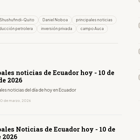
 Shushufindi-Quito
Daniel Noboa
principales noticias
ducción petrolera
inversión privada
campo Auca
D
ales noticias de Ecuador hoy - 10 de
de 2026
ales noticias del día de hoy en Ecuador
10 de marzo, 2026
D
ales Noticias de Ecuador hoy - 10 de
e 2026