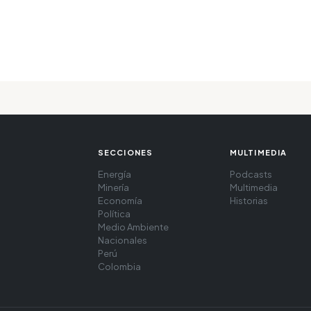
SECCIONES
MULTIMEDIA
Energía
Podcasts
Minería
Multimedia
Economía
Historias
Política
Medio Ambiente
Nacionales
Perú
Colombia