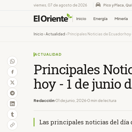
viernes, 07 de agosto de 2026
Pico y Placa, Qu
Inicio
Energía
Minería
Inicio
›
Actualidad
›
Principales Noticias de Ecuador hoy -
ACTUALIDAD
Principales Noti
hoy - 1 de junio 
Redacción
01 de junio, 2026
0 min de lectura
Las principales noticias del día