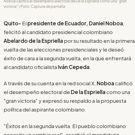
Noboa calificó el desempeño electoral de De la Espriella como una "gran
victoria" / Foto: Captura de pantalla
Quito-
El
presidente de Ecuador, Daniel Noboa
,
felicitó al candidato presidencial colombiano
Abelardo de la Espriella
por su resultado en la primera
vuelta de las elecciones presidenciales y le deseó
éxito de cara a la segunda vuelta, en la que enfrentará
al candidato oficialista
Iván Cepeda
.
A través de su cuenta en la red social X,
Noboa
calificó
el desempeño electoral de
De la Espriella
como una
"gran victoria" y expresó su respaldo a la propuesta
política del aspirante colombiano.
"Éxitos en la segunda vuelta. El pueblo colombiano
necesita un cambio real", escribió el mandatario