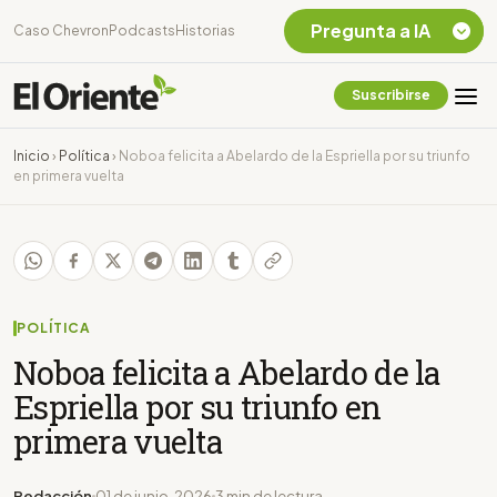
Pregunta a IA
Caso Chevron
Podcasts
Historias
Suscribirse
Quiero Información
sobre el Caso
Inicio
›
Política
›
Noboa felicita a Abelardo de la Espriella por su triunfo
Chevron Ecuador
en primera vuelta
Listar destinos
turísticos de la
Amazonia Ecuatoriana
¿En que consiste la
tasa minera que rige en
Ecuador?
POLÍTICA
Noboa felicita a Abelardo de la
Espriella por su triunfo en
primera vuelta
Redacción
01 de junio, 2026
3 min de lectura