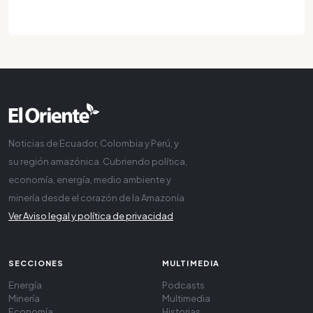
Noticias de Ecuador, Colombia y Perú, y
su región amazónica. Cubriendo política,
economía, energía, medio ambiente y
minería desde el corazón de la Amazonía
Ver Aviso legal y política de privacidad
SECCIONES
MULTIMEDIA
Energía
Podcasts
Minería
Multimedia
Economía
Historias