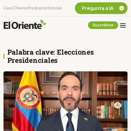
Pregunta a IA
Caso Chevron
Podcasts
Historias
Suscribirse
Quiero Información
sobre el Caso
Chevron Ecuador
Palabra clave: Elecciones
Listar destinos
turísticos de la
Presidenciales
Amazonia Ecuatoriana
¿En que consiste la
tasa minera que rige en
Ecuador?