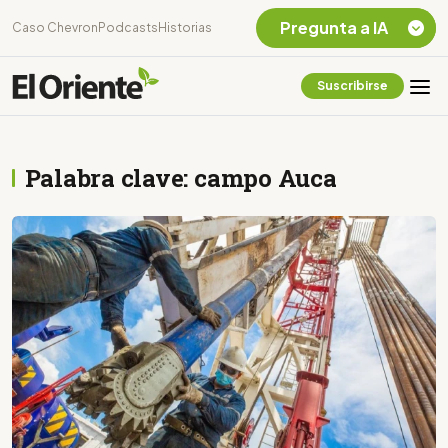
Pregunta a IA
Caso Chevron
Podcasts
Historias
Suscribirse
Quiero Información
sobre el Caso
Chevron Ecuador
Palabra clave: campo Auca
Listar destinos
turísticos de la
Amazonia Ecuatoriana
¿En que consiste la
tasa minera que rige en
Ecuador?