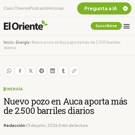
Pregunta a IA
Caso Chevron
Podcasts
Historias
Suscribirse
Quiero Información
sobre el Caso
Inicio
›
Energía
›
Nuevo pozo en Auca aporta más de 2.500 barriles
Chevron Ecuador
diarios
Listar destinos
turísticos de la
Amazonia Ecuatoriana
¿En que consiste la
tasa minera que rige en
Ecuador?
ENERGÍA
Nuevo pozo en Auca aporta más
de 2.500 barriles diarios
Redacción
01 de junio, 2026
2 min de lectura