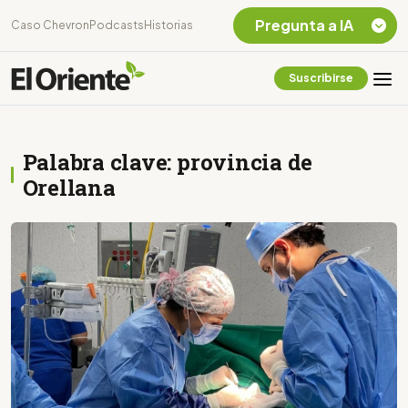
Pregunta a IA
Caso Chevron
Podcasts
Historias
Suscribirse
Quiero Información
sobre el Caso
Chevron Ecuador
Palabra clave: provincia de
Listar destinos
turísticos de la
Orellana
Amazonia Ecuatoriana
¿En que consiste la
tasa minera que rige en
Ecuador?