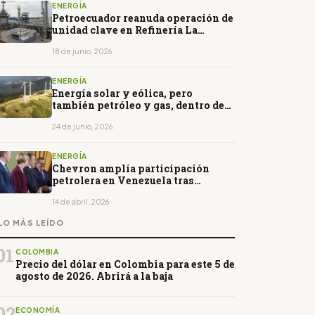
ENERGÍA
Petroecuador reanuda operación de
unidad clave en Refinería La
Libertad
18 de junio, 2026
ENERGÍA
Energía solar y eólica, pero
también petróleo y gas, dentro de
los planes de De la Espriella para
Colombia
24 de junio, 2026
ENERGÍA
Chevron amplía participación
petrolera en Venezuela tras
acuerdo con PDVSA
14 de abril, 2026
LO MÁS LEÍDO
01
COLOMBIA
Precio del dólar en Colombia para este 5 de
agosto de 2026. Abrirá a la baja
02
ECONOMÍA