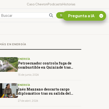
Caso Chevron
Podcasts
Historias
Pregunta a IA
Colombia
Suscribirse
Quiero Información
sobre el Caso
MÁS EN ENERGÍA
Chevron Ecuador
Listar destinos
turísticos de la
ENERGÍA
Amazonia Ecuatoriana
Petroecuador controla fuga de
combustible en Quinindé tras
¿En que consiste la
presunta perforación clandestina
tasa minera que rige en
15 de junio, 2026
Ecuador?
ENERGÍA
Inés Manzano descarta cargo
diplomático tras su salida del
Ministerio de Energía
27 de abril, 2026