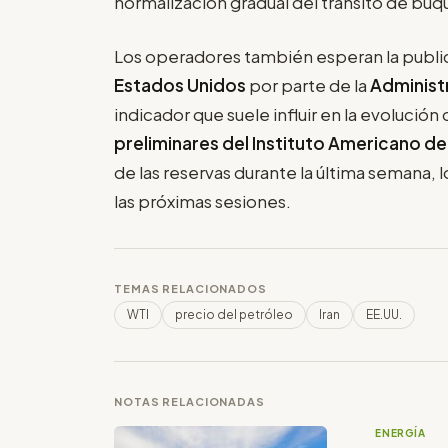
normalización gradual del tránsito de buq
Los operadores también esperan la publica
Estados Unidos
por parte de la
Administr
indicador que suele influir en la evolución
preliminares del Instituto Americano de
de las reservas durante la última semana, 
las próximas sesiones.
TEMAS RELACIONADOS
WTI
precio del petróleo
Iran
EE.UU.
NOTAS RELACIONADAS
ENERGÍA