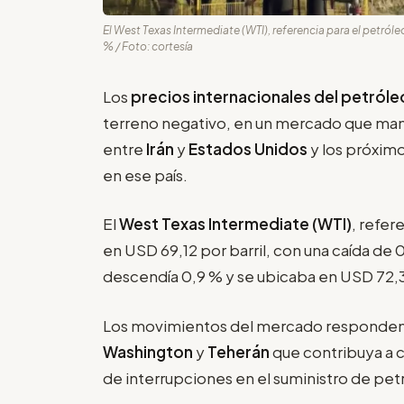
El West Texas Intermediate (WTI), referencia para el petróle
% / Foto: cortesía
Los
precios internacionales del petról
terreno negativo, en un mercado que man
entre
Irán
y
Estados Unidos
y los próximo
en ese país.
El
West Texas Intermediate (WTI)
, refer
en USD 69,12 por barril, con una caída de 0
descendía 0,9 % y se ubicaba en USD 72,33
Los movimientos del mercado responden a
Washington
y
Teherán
que contribuya a c
de interrupciones en el suministro de pe