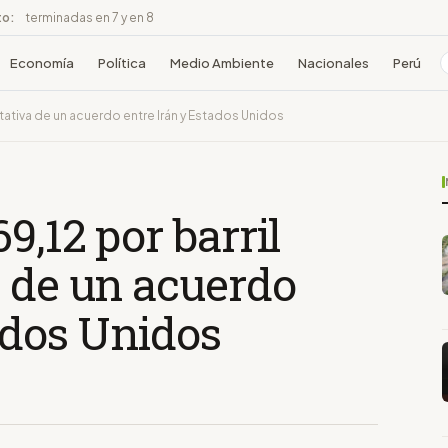
to:
terminadas en 7 y en 8
Economía
Política
Medio Ambiente
Nacionales
Perú
ctativa de un acuerdo entre Irán y Estados Unidos
9,12 por barril
a de un acuerdo
ados Unidos