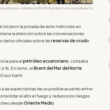
o ecuatoriano, cotizaba en USD 69,12 por barril, con una caída de 0,6
eo
iniciaron la jornada de este miércoles en
tiene la atención sobre las conversaciones
s datos oficiales sobre las
reservas de crudo
encia para el
petróleo ecuatoriano
, cotizaba
,6 %. En tanto, el
Brent del Mar del Norte
 por barril.
 las expectativas de un posible acuerdo entre
onsolidar el alto el fuego y reduzca los riesgos
tróleo desde
Oriente Medio
.