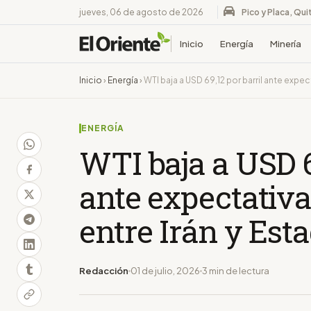
jueves, 06 de agosto de 2026
Pico y Placa, Qui
Inicio
Energía
Minería
Inicio
›
Energía
›
WTI baja a USD 69,12 por barril ante expe
ENERGÍA
WTI baja a USD 6
ante expectativ
entre Irán y Est
Redacción
01 de julio, 2026
3 min de lectura