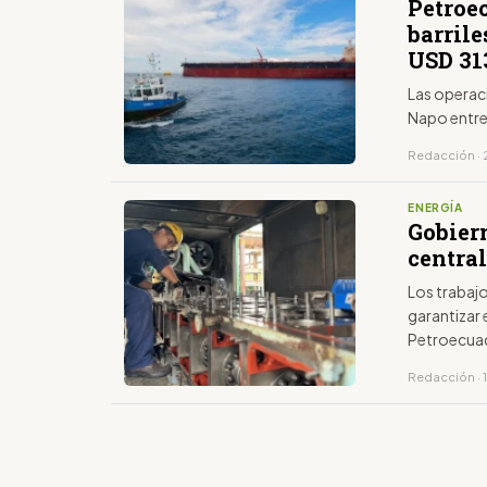
Petroe
barril
USD 31
Las operac
Napo entre
Redacción · 
ENERGÍA
Gobier
central
Los trabaj
garantizar 
Petroecua
Redacción · 1