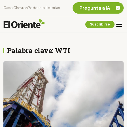
Pregunta a IA
Caso Chevron
Podcasts
Historias
Suscribirse
Quiero Información
sobre el Caso
Chevron Ecuador
Palabra clave: WTI
Listar destinos
turísticos de la
Amazonia Ecuatoriana
¿En que consiste la
tasa minera que rige en
Ecuador?