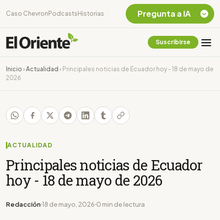
Pregunta a IA
Caso Chevron
Podcasts
Historias
Suscribirse
Quiero Información
sobre el Caso
Inicio
›
Actualidad
›
Principales noticias de Ecuador hoy - 18 de mayo de
Chevron Ecuador
2026
Listar destinos
turísticos de la
Amazonia Ecuatoriana
¿En que consiste la
tasa minera que rige en
Ecuador?
ACTUALIDAD
Principales noticias de Ecuador
hoy - 18 de mayo de 2026
Redacción
18 de mayo, 2026
0 min de lectura