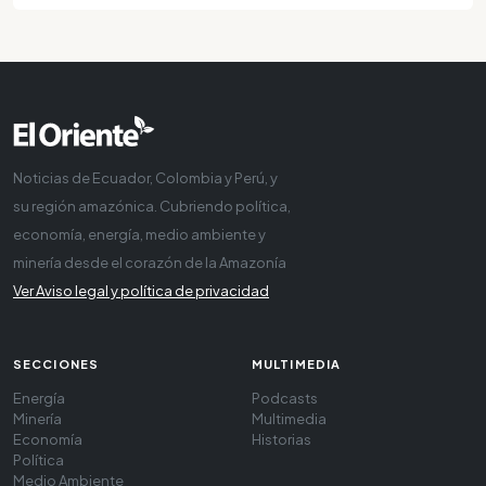
Noticias de Ecuador, Colombia y Perú, y
su región amazónica. Cubriendo política,
economía, energía, medio ambiente y
minería desde el corazón de la Amazonía
Ver Aviso legal y política de privacidad
SECCIONES
MULTIMEDIA
Energía
Podcasts
Minería
Multimedia
Economía
Historias
Política
Medio Ambiente