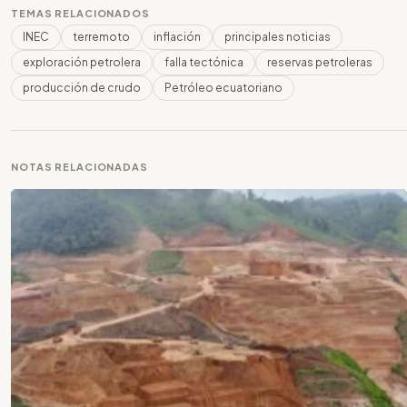
TEMAS RELACIONADOS
INEC
terremoto
inflación
principales noticias
exploración petrolera
falla tectónica
reservas petroleras
producción de crudo
Petróleo ecuatoriano
NOTAS RELACIONADAS