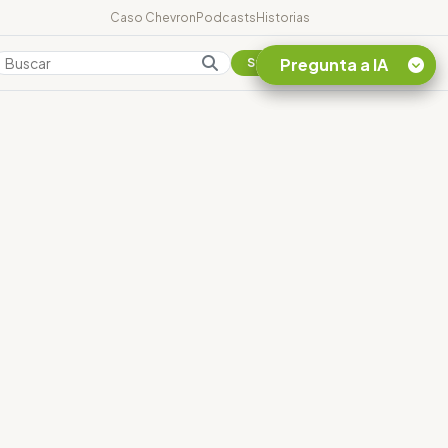
Caso Chevron
Podcasts
Historias
Pregunta a IA
Colombia
Suscribirse
Quiero Información
sobre el Caso
Chevron Ecuador
Listar destinos
turísticos de la
Amazonia Ecuatoriana
¿En que consiste la
tasa minera que rige en
Ecuador?