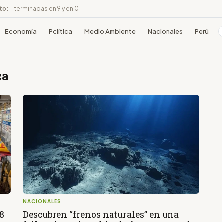
ito:
terminadas en 9 y en 0
Economía
Política
Medio Ambiente
Nacionales
Perú
ca
NACIONALES
18
Descubren “frenos naturales” en una