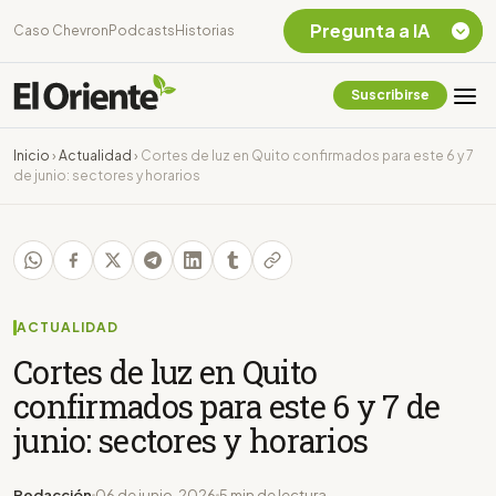
Pregunta a IA
Caso Chevron
Podcasts
Historias
Suscribirse
Quiero Información
sobre el Caso
Inicio
›
Actualidad
›
Cortes de luz en Quito confirmados para este 6 y 7
Chevron Ecuador
de junio: sectores y horarios
Listar destinos
turísticos de la
Amazonia Ecuatoriana
¿En que consiste la
tasa minera que rige en
Ecuador?
ACTUALIDAD
Cortes de luz en Quito
confirmados para este 6 y 7 de
junio: sectores y horarios
Redacción
06 de junio, 2026
5 min de lectura