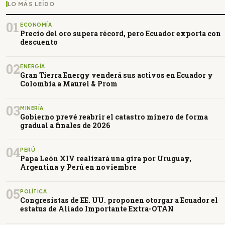
LO MÁS LEÍDO
01
ECONOMÍA
Precio del oro supera récord, pero Ecuador exporta con
descuento
02
ENERGÍA
Gran Tierra Energy venderá sus activos en Ecuador y
Colombia a Maurel & Prom
03
MINERÍA
Gobierno prevé reabrir el catastro minero de forma
gradual a finales de 2026
04
PERÚ
Papa León XIV realizará una gira por Uruguay,
Argentina y Perú en noviembre
05
POLÍTICA
Congresistas de EE. UU. proponen otorgar a Ecuador el
estatus de Aliado Importante Extra-OTAN