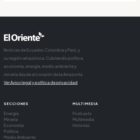
Noticias de Ecuador, Colombia y Perú, y
su región amazónica. Cubriendo política,
economía, energía, medio ambiente y
minería desde el corazón de la Amazonía
Ver Aviso legal y política de privacidad
SECCIONES
MULTIMEDIA
Energía
Podcasts
Minería
Multimedia
Economía
Historias
Política
Medio Ambiente