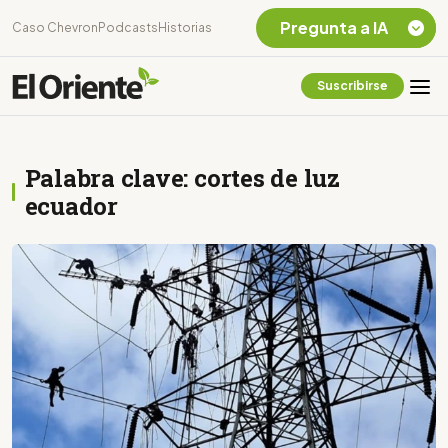
Pregunta a IA
Caso Chevron
Podcasts
Historias
Suscribirse
Quiero Información
sobre el Caso
Chevron Ecuador
Palabra clave: cortes de luz
Listar destinos
turísticos de la
ecuador
Amazonia Ecuatoriana
¿En que consiste la
tasa minera que rige en
Ecuador?