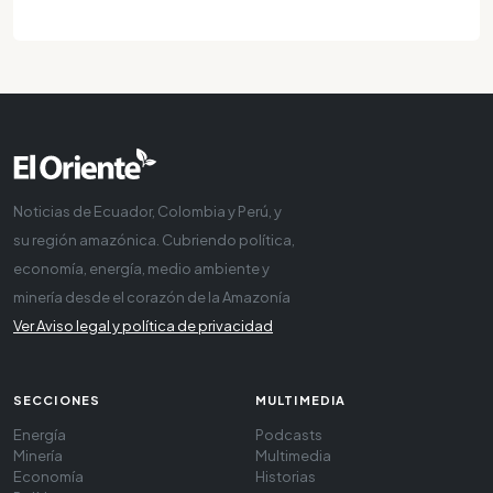
Noticias de Ecuador, Colombia y Perú, y
su región amazónica. Cubriendo política,
economía, energía, medio ambiente y
minería desde el corazón de la Amazonía
Ver Aviso legal y política de privacidad
SECCIONES
MULTIMEDIA
Energía
Podcasts
Minería
Multimedia
Economía
Historias