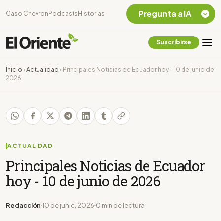
Pregunta a IA
Caso Chevron
Podcasts
Historias
Suscribirse
Quiero Información
sobre el Caso
Inicio
›
Actualidad
›
Principales Noticias de Ecuador hoy - 10 de junio de
Chevron Ecuador
2026
Listar destinos
turísticos de la
Amazonia Ecuatoriana
¿En que consiste la
tasa minera que rige en
Ecuador?
ACTUALIDAD
Principales Noticias de Ecuador
hoy - 10 de junio de 2026
Redacción
10 de junio, 2026
0 min de lectura