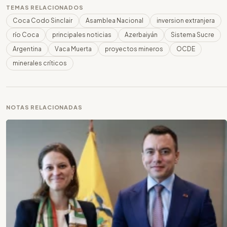
TEMAS RELACIONADOS
Coca Codo Sinclair
Asamblea Nacional
inversion extranjera
río Coca
principales noticias
Azerbaiyán
Sistema Sucre
Argentina
Vaca Muerta
proyectos mineros
OCDE
minerales críticos
NOTAS RELACIONADAS