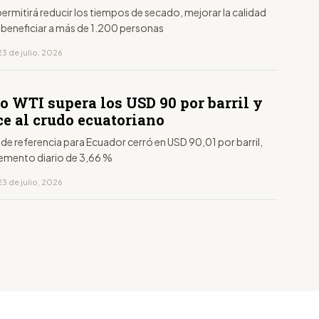
permitirá reducir los tiempos de secado, mejorar la calidad
 beneficiar a más de 1.200 personas
3 de julio, 2026
o WTI supera los USD 90 por barril y
ce al crudo ecuatoriano
 de referencia para Ecuador cerró en USD 90,01 por barril,
remento diario de 3,66 %
3 de julio, 2026