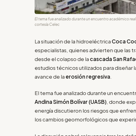
El tema fue analizado durante un encuentro académico reali
cortesía Celec
La situación de la hidroeléctrica
Coca Cod
especialistas, quienes advierten que las 
desde el colapso de la
cascada San Rafa
estudios técnicos utilizados para diseñar
avance de la
erosión regresiva
.
El tema fue analizado durante un encuent
Andina Simón Bolívar (UASB)
, donde expe
energía discutieron los riesgos que enfren
los cambios geomorfológicos que experi
La discusión cobró relevancia tras los da