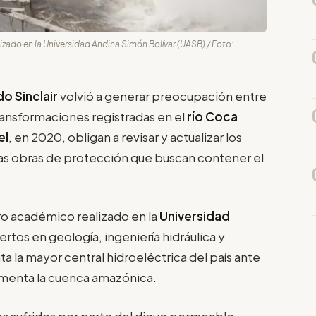
zado en la Universidad Andina Simón Bolívar (UASB) / Foto:
o Sinclair
volvió a generar preocupación entre
transformaciones registradas en el
río Coca
el
, en 2020, obligan a revisar y actualizar los
 las obras de protección que buscan contener el
ro académico realizado en la
Universidad
rtos en geología, ingeniería hidráulica y
ta la mayor central hidroeléctrica del país ante
menta la cuenca amazónica.
ños sufridos por parte del dique permeable