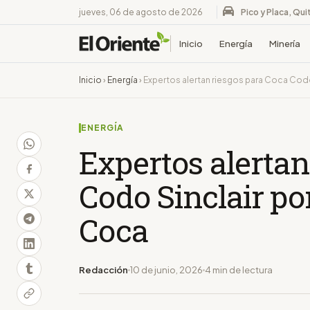
jueves, 06 de agosto de 2026
Pico y Placa, Qui
Inicio
Energía
Minería
Inicio
›
Energía
›
Expertos alertan riesgos para Coca Codo
ENERGÍA
Expertos alertan
Codo Sinclair po
Coca
Redacción
10 de junio, 2026
4 min de lectura