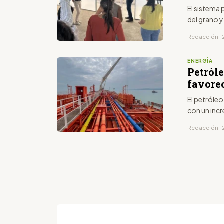
El sistema 
del grano y
Redacción · 2
ENERGÍA
Petróle
favore
El petróleo
con un inc
Redacción · 2