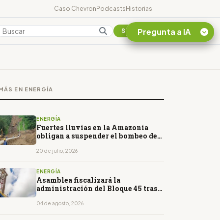
Caso Chevron
Podcasts
Historias
Pregunta a IA
Colombia
Suscribirse
Quiero Información
sobre el Caso
MÁS EN ENERGÍA
Chevron Ecuador
Listar destinos
turísticos de la
ENERGÍA
Amazonia Ecuatoriana
Fuertes lluvias en la Amazonía
obligan a suspender el bombeo del
¿En que consiste la
SOTE
tasa minera que rige en
20 de julio, 2026
Ecuador?
ENERGÍA
Asamblea fiscalizará la
administración del Bloque 45 tras
la caducidad de su contrato
04 de agosto, 2026