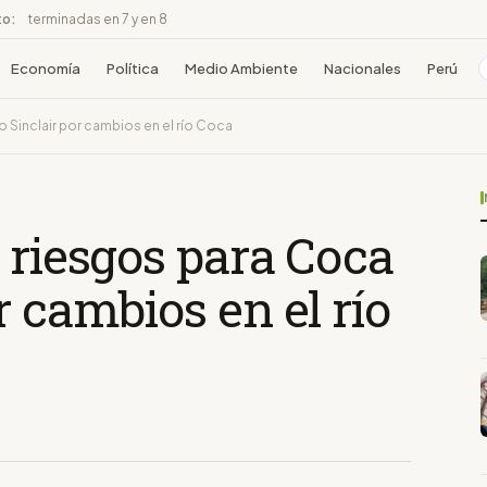
to:
terminadas en 7 y en 8
Economía
Política
Medio Ambiente
Nacionales
Perú
 Sinclair por cambios en el río Coca
 riesgos para Coca
r cambios en el río