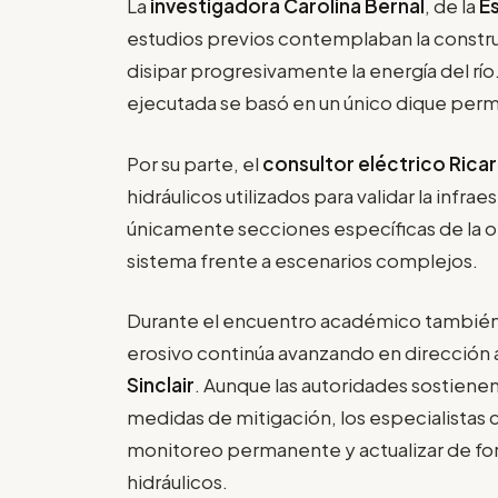
La
investigadora Carolina Bernal
, de la
E
estudios previos contemplaban la constru
disipar progresivamente la energía del río
ejecutada se basó en un único dique per
Por su parte, el
consultor eléctrico Rica
hidráulicos utilizados para validar la infra
únicamente secciones específicas de la o
sistema frente a escenarios complejos.
Durante el encuentro académico también 
erosivo continúa avanzando en dirección 
Sinclair
. Aunque las autoridades sostiene
medidas de mitigación, los especialistas
monitoreo permanente y actualizar de for
hidráulicos.