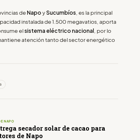
ovincias de
Napo
y
Sucumbíos
, es la principal
capacidad instalada de 1.500 megavatios, aporta
consume el
sistema eléctrico nacional
, por lo
mantiene atención tanto del sector energético
a
DE NAPO
trega secador solar de cacao para
tores de Napo