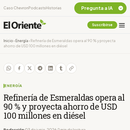
Pregunta a IA
Caso Chevron
Podcasts
Historias
Suscribirse
Quiero Información
sobre el Caso
Inicio
›
Energía
›
Refinería de Esmeraldas opera al 90 % y proyecta
Chevron Ecuador
ahorro de USD 100 millones en diésel
Listar destinos
turísticos de la
Amazonia Ecuatoriana
¿En que consiste la
tasa minera que rige en
Ecuador?
ENERGÍA
Refinería de Esmeraldas opera al
90 % y proyecta ahorro de USD
100 millones en diésel
Redacción
03 de junio, 2026
2 min de lectura