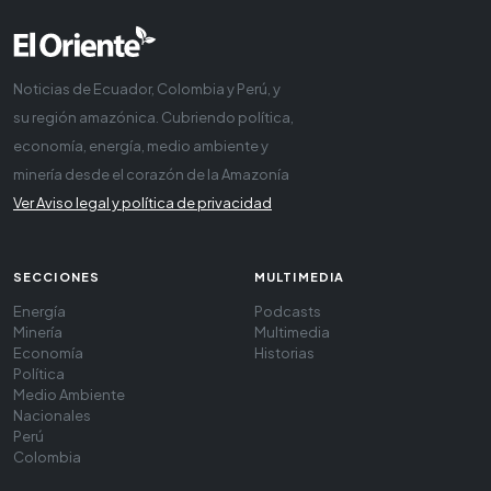
Noticias de Ecuador, Colombia y Perú, y
su región amazónica. Cubriendo política,
economía, energía, medio ambiente y
minería desde el corazón de la Amazonía
Ver Aviso legal y política de privacidad
SECCIONES
MULTIMEDIA
Energía
Podcasts
Minería
Multimedia
Economía
Historias
Política
Medio Ambiente
Nacionales
Perú
Colombia