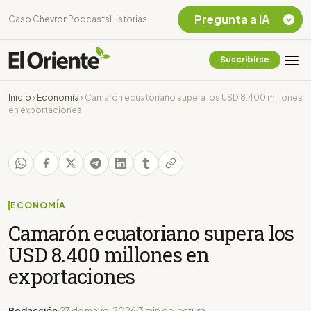
Pregunta a IA
Caso Chevron
Podcasts
Historias
Suscribirse
Quiero Información
sobre el Caso
Inicio
›
Economía
›
Camarón ecuatoriano supera los USD 8.400 millones
Chevron Ecuador
en exportaciones
Listar destinos
turísticos de la
Amazonia Ecuatoriana
¿En que consiste la
tasa minera que rige en
Ecuador?
ECONOMÍA
Camarón ecuatoriano supera los
USD 8.400 millones en
exportaciones
Redacción
27 de mayo, 2026
3 min de lectura