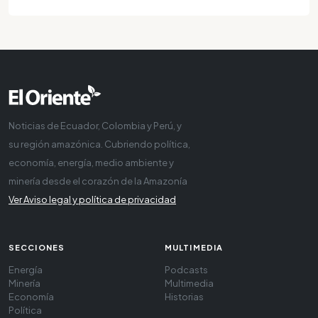
Noticias de Ecuador, Colombia y Perú, y
su región amazónica. Cubriendo política,
economía, energía, medio ambiente y
minería desde el corazón de la Amazonía
Ver Aviso legal y política de privacidad
SECCIONES
MULTIMEDIA
Energía
Podcasts
Minería
Multimedia
Economía
Historias
Política