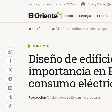
viernes, 07 de agosto de 2026
Pico y Placa, Qu
Inicio
Energía
Minería
Inicio
›
Economía
›
Diseño de edificios eficientes gana 
ECONOMÍA
Diseño de edifici
importancia en E
consumo eléctri
Redacción
07 de mayo, 2026
3 min de lectura