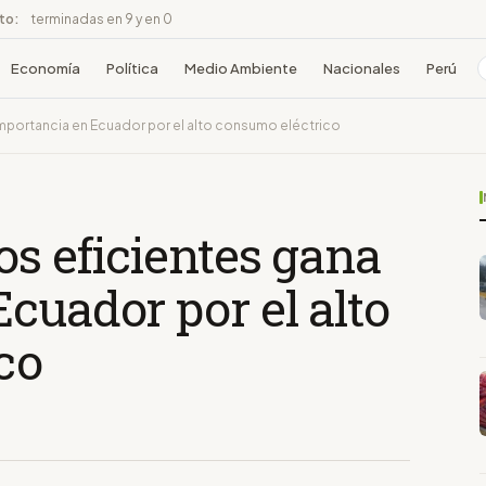
ito:
terminadas en 9 y en 0
Economía
Política
Medio Ambiente
Nacionales
Perú
importancia en Ecuador por el alto consumo eléctrico
os eficientes gana
cuador por el alto
co