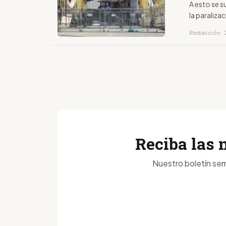
A esto se 
la paraliza
Redacción · 
Reciba las 
Nuestro boletín sem