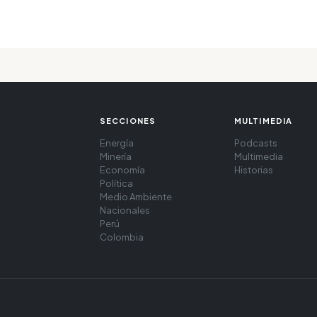
SECCIONES
MULTIMEDIA
Energía
Podcasts
Minería
Multimedia
Economía
Historias
Política
Medio Ambiente
Nacionales
Perú
Colombia