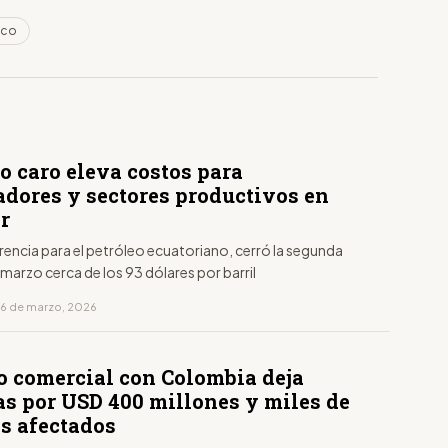
ico
o caro eleva costos para
adores y sectores productivos en
r
erencia para el petróleo ecuatoriano, cerró la segunda
arzo cerca de los 93 dólares por barril
16 de marzo, 2026
o comercial con Colombia deja
as por USD 400 millones y miles de
s afectados