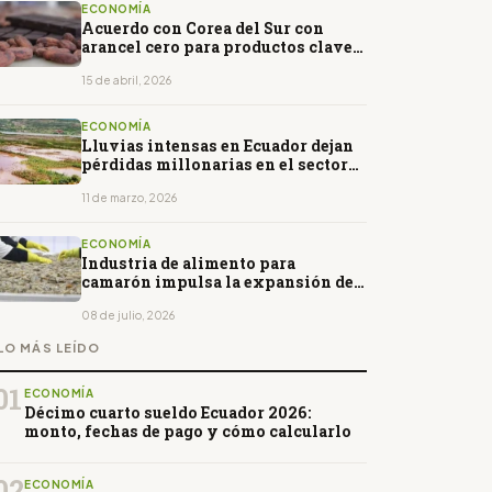
ECONOMÍA
Acuerdo con Corea del Sur con
arancel cero para productos clave
de Ecuador
15 de abril, 2026
ECONOMÍA
Lluvias intensas en Ecuador dejan
pérdidas millonarias en el sector
agrícola
11 de marzo, 2026
ECONOMÍA
Industria de alimento para
camarón impulsa la expansión de
la acuicultura ecuatoriana
08 de julio, 2026
LO MÁS LEÍDO
01
ECONOMÍA
Décimo cuarto sueldo Ecuador 2026:
monto, fechas de pago y cómo calcularlo
02
ECONOMÍA