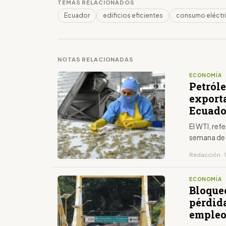
TEMAS RELACIONADOS
Ecuador
edificios eficientes
consumo eléctr
NOTAS RELACIONADAS
ECONOMÍA
Petróle
export
Ecuado
El WTI, ref
semana de m
Redacción · 
ECONOMÍA
Bloque
pérdid
empleo