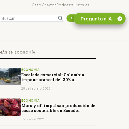
Caso Chevron
Podcasts
Historias
Pregunta a IA
Colombia
Suscribirse
Quiero Información
sobre el Caso
MÁS EN ECONOMÍA
Chevron Ecuador
Listar destinos
turísticos de la
ECONOMÍA
Amazonia Ecuatoriana
Escalada comercial: Colombia
impone arancel del 30% a
¿En que consiste la
productos ecuatorianos
tasa minera que rige en
25 de febrero, 2026
Ecuador?
ECONOMÍA
Mars y ofi impulsan producción de
cacao sostenible en Ecuador
17 de abril, 2026