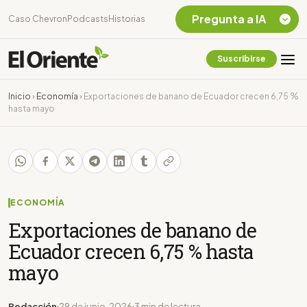
Pregunta a IA
Caso Chevron
Podcasts
Historias
Suscribirse
Quiero Información
sobre el Caso
Inicio
›
Economía
›
Exportaciones de banano de Ecuador crecen 6,75 %
Chevron Ecuador
hasta mayo
Listar destinos
turísticos de la
Amazonia Ecuatoriana
¿En que consiste la
tasa minera que rige en
Ecuador?
ECONOMÍA
Exportaciones de banano de
Ecuador crecen 6,75 % hasta
mayo
Redacción
29 de junio, 2026
3 min de lectura