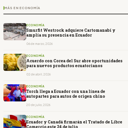
MÁS EN ECONOMÍA
ECONOMÍA
Smurfit Westrock adquiere Cartomanabí y
amplía su presencia en Ecuador
06 de marzo, 2026
ECONOMÍA
Acuerdo con Corea del Sur abre oportunidades
para nuevos productos ecuatorianos
02 de abril, 2026
ECONOMÍA
Torch llega a Ecuador con una línea de
autopartes para autos de origen chino
20 de julio, 2026
ECONOMÍA
Ecuador y Canadá firmarán el Tratado de Libre
Comercio este 24 de julio