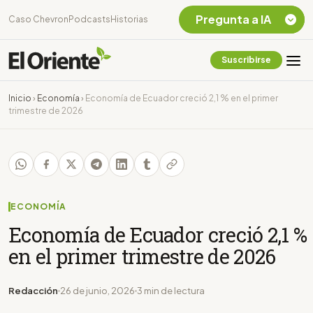
Pregunta a IA
Caso Chevron
Podcasts
Historias
Suscribirse
Quiero Información
sobre el Caso
Inicio
›
Economía
›
Economía de Ecuador creció 2,1 % en el primer
Chevron Ecuador
trimestre de 2026
Listar destinos
turísticos de la
Amazonia Ecuatoriana
¿En que consiste la
tasa minera que rige en
Ecuador?
ECONOMÍA
Economía de Ecuador creció 2,1 %
en el primer trimestre de 2026
Redacción
26 de junio, 2026
3 min de lectura