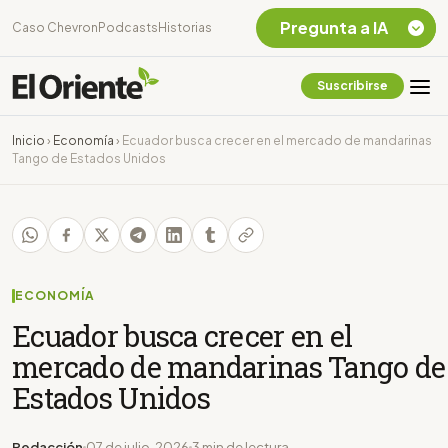
Pregunta a IA
Caso Chevron
Podcasts
Historias
Suscribirse
Quiero Información
sobre el Caso
Inicio
›
Economía
›
Ecuador busca crecer en el mercado de mandarinas
Chevron Ecuador
Tango de Estados Unidos
Listar destinos
turísticos de la
Amazonia Ecuatoriana
¿En que consiste la
tasa minera que rige en
Ecuador?
ECONOMÍA
Ecuador busca crecer en el
mercado de mandarinas Tango de
Estados Unidos
Redacción
07 de julio, 2026
3 min de lectura