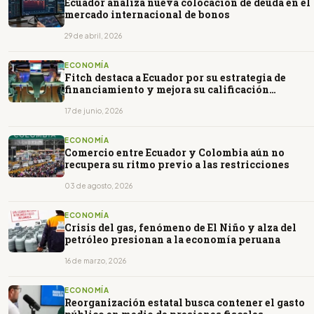
Ecuador analiza nueva colocación de deuda en el
mercado internacional de bonos
29 de abril, 2026
ECONOMÍA
Fitch destaca a Ecuador por su estrategia de
financiamiento y mejora su calificación
crediticia
17 de junio, 2026
ECONOMÍA
Comercio entre Ecuador y Colombia aún no
recupera su ritmo previo a las restricciones
03 de agosto, 2026
ECONOMÍA
Crisis del gas, fenómeno de El Niño y alza del
petróleo presionan a la economía peruana
16 de marzo, 2026
ECONOMÍA
Reorganización estatal busca contener el gasto