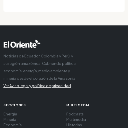
Noticias de Ecuador, Colombia y Perú, y
su región amazónica. Cubriendo política,
economía, energía, medio ambiente y
minería desde el corazón de la Amazonía
Ver Aviso legal y política de privacidad
SECCIONES
MULTIMEDIA
Energía
Podcasts
Minería
Multimedia
Economía
Historias