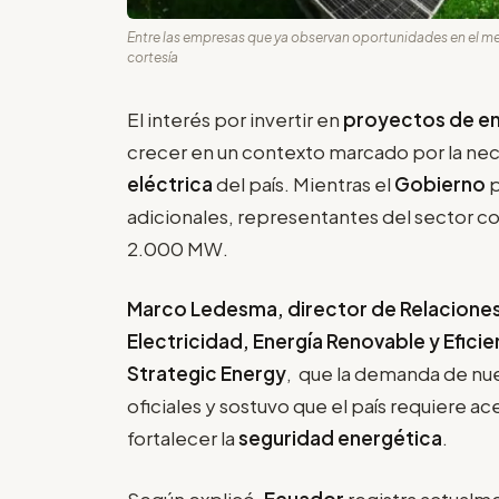
Entre las empresas que ya observan oportunidades en el me
cortesía
El interés por invertir en
proyectos de en
crecer en un contexto marcado por la nec
eléctrica
del país. Mientras el
Gobierno
p
adicionales, representantes del sector con
2.000 MW.
Marco Ledesma, director de Relaciones 
Electricidad, Energía Renovable y Efici
Strategic Energy
, que la demanda de nu
oficiales y sostuvo que el país requiere a
fortalecer la
seguridad energética
.
Según explicó,
Ecuador
registra actualm