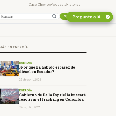
Caso Chevron
Podcasts
Historias
Pregunta a IA
Colombia
Suscribirse
Quiero Información
sobre el Caso
MÁS EN ENERGÍA
Chevron Ecuador
Listar destinos
turísticos de la
ENERGÍA
Amazonia Ecuatoriana
¿Por qué ha habido escasez de
diésel en Ecuador?
¿En que consiste la
tasa minera que rige en
23 de abril, 2026
Ecuador?
ENERGÍA
Gobierno de De la Espriella buscará
reactivar el fracking en Colombia
15 de julio, 2026