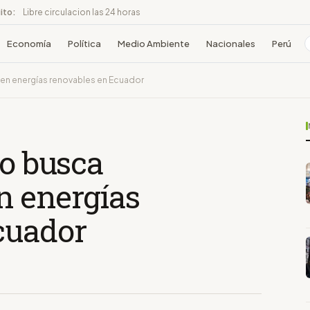
ito:
Libre circulacion las 24 horas
Economía
Política
Medio Ambiente
Nacionales
Perú
 en energías renovables en Ecuador
ro busca
n energías
cuador