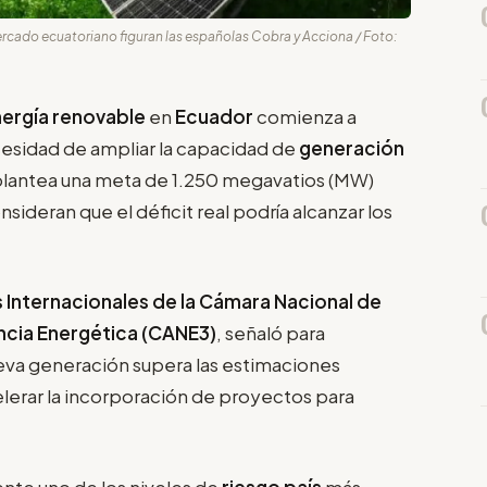
rcado ecuatoriano figuran las españolas Cobra y Acciona / Foto:
ergía renovable
en
Ecuador
comienza a
esidad de ampliar la capacidad de
generación
lantea una meta de 1.250 megavatios (MW)
sideran que el déficit real podría alcanzar los
Internacionales de la Cámara Nacional de
encia Energética (CANE3)
, señaló para
eva generación supera las estimaciones
celerar la incorporación de proyectos para
ente uno de los niveles de
riesgo país
más