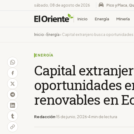
sábado, 08 de agosto de 2026
Pico y Placa, Qu
Inicio
Energía
Minería
Inicio
›
Energía
›
Capital extranjero busca oportunidades
ENERGÍA
Capital extranje
oportunidades e
renovables en E
Redacción
15 de junio, 2026
4 min de lectura