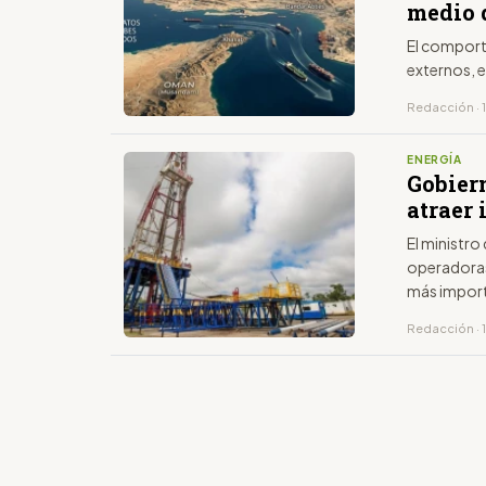
medio 
El comport
externos, e
Redacción · 1
ENERGÍA
Gobier
atraer
El ministr
operadoras
más import
Redacción · 1