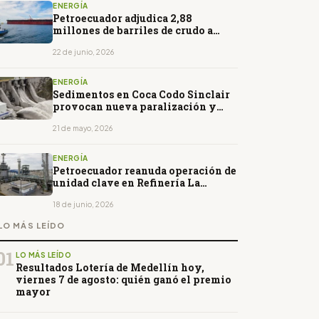
ENERGÍA
Petroecuador adjudica 2,88
millones de barriles de crudo a
empresas chinas por USD 313
millones
22 de junio, 2026
ENERGÍA
Sedimentos en Coca Codo Sinclair
provocan nueva paralización y
cortes de luz
21 de mayo, 2026
ENERGÍA
Petroecuador reanuda operación de
unidad clave en Refinería La
Libertad
18 de junio, 2026
LO MÁS LEÍDO
01
LO MÁS LEÍDO
Resultados Lotería de Medellín hoy,
viernes 7 de agosto: quién ganó el premio
mayor