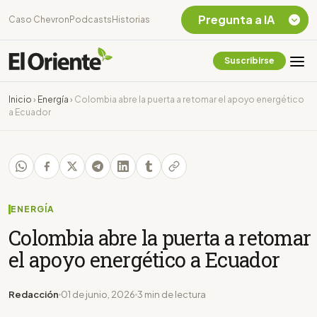
Pregunta a IA
Caso Chevron
Podcasts
Historias
Suscribirse
Quiero Información
sobre el Caso
Inicio
›
Energía
›
Colombia abre la puerta a retomar el apoyo energético
Chevron Ecuador
a Ecuador
Listar destinos
turísticos de la
Amazonia Ecuatoriana
¿En que consiste la
tasa minera que rige en
Ecuador?
ENERGÍA
Colombia abre la puerta a retomar
el apoyo energético a Ecuador
Redacción
01 de junio, 2026
3 min de lectura