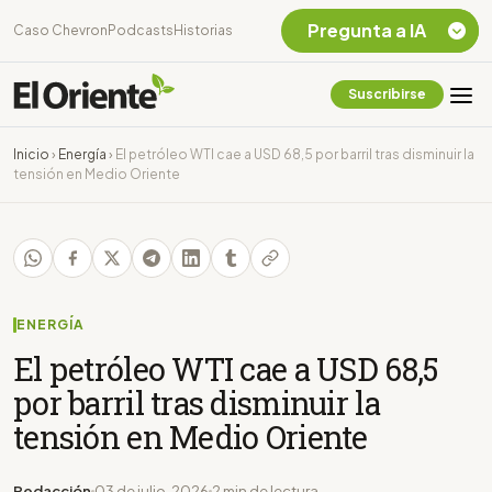
Pregunta a IA
Caso Chevron
Podcasts
Historias
Suscribirse
Quiero Información
sobre el Caso
Inicio
›
Energía
›
El petróleo WTI cae a USD 68,5 por barril tras disminuir la
Chevron Ecuador
tensión en Medio Oriente
Listar destinos
turísticos de la
Amazonia Ecuatoriana
¿En que consiste la
tasa minera que rige en
Ecuador?
ENERGÍA
El petróleo WTI cae a USD 68,5
por barril tras disminuir la
tensión en Medio Oriente
Redacción
03 de julio, 2026
2 min de lectura