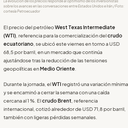
La evolución de los precios responde al optimismo de los inversionistas
sobre los avances en las conversaciones entre Estados Unidos e Irán / Foto:
cortesía Petroecuador
El precio del petróleo
West Texas Intermediate
(WTI)
, referencia para la comercialización del
crudo
ecuatoriano
, se ubicó este viernes en torno a USD
68,5 por barril, en un mercado que continúa
ajustándose tras la reducción de las tensiones
geopolíticas en
Medio Oriente
.
Durante la jornada, el
WTI
registró una variación mínima
y se encaminó a cerrar la semana con una caída
cercana al 1 %. El
crudo Brent
, referencia
internacional, cotizó alrededor de USD 71,8 por barril,
también con ligeras pérdidas semanales.