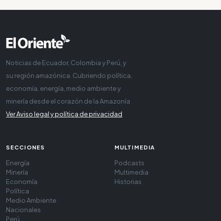
Noticias de Ecuador, Colombia y Perú, y
su región amazónica. Cubriendo política,
economía, energía, medio ambiente y
minería desde el corazón de la Amazonía
Ver Aviso legal y política de privacidad
SECCIONES
MULTIMEDIA
Energía
Podcasts
Minería
Multimedia
Economía
Historias
Política
Medio Ambiente
Nacionales
Perú