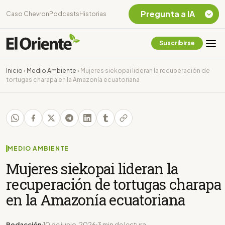
Pregunta a IA
Caso Chevron
Podcasts
Historias
Suscribirse
Quiero Información
sobre el Caso
Inicio
›
Medio Ambiente
›
Mujeres siekopai lideran la recuperación de
Chevron Ecuador
tortugas charapa en la Amazonía ecuatoriana
Listar destinos
turísticos de la
Amazonia Ecuatoriana
¿En que consiste la
tasa minera que rige en
Ecuador?
MEDIO AMBIENTE
Mujeres siekopai lideran la
recuperación de tortugas charapa
en la Amazonía ecuatoriana
Redacción
10 de junio, 2026
3 min de lectura