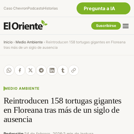
Pregunta a IA
Caso Chevron
Podcasts
Historias
Suscribirse
Quiero Información
sobre el Caso Chevron
Inicio
›
Medio Ambiente
›
Reintroducen 158 tortugas gigantes en Floreana
Ecuador
tras más de un siglo de ausencia
Listar destinos turísticos
de la Amazonia
Ecuatoriana
¿En que consiste la tasa
minera que rige en
Ecuador?
MEDIO AMBIENTE
Reintroducen 158 tortugas gigantes
en Floreana tras más de un siglo de
ausencia
Redacción
24 de febrero, 2026
2 min de lectura