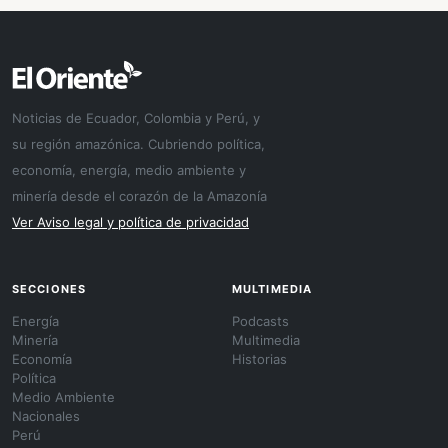
Noticias de Ecuador, Colombia y Perú, y
su región amazónica. Cubriendo política,
economía, energía, medio ambiente y
minería desde el corazón de la Amazonía
Ver Aviso legal y política de privacidad
SECCIONES
MULTIMEDIA
Energía
Podcasts
Minería
Multimedia
Economía
Historias
Política
Medio Ambiente
Nacionales
Perú