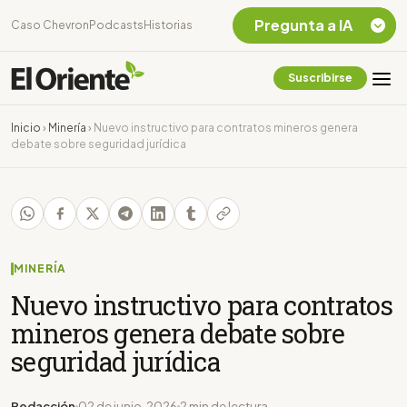
Pregunta a IA
Caso Chevron
Podcasts
Historias
Suscribirse
Quiero Información
sobre el Caso
Inicio
›
Minería
›
Nuevo instructivo para contratos mineros genera
Chevron Ecuador
debate sobre seguridad jurídica
Listar destinos
turísticos de la
Amazonia Ecuatoriana
¿En que consiste la
tasa minera que rige en
Ecuador?
MINERÍA
Nuevo instructivo para contratos
mineros genera debate sobre
seguridad jurídica
Redacción
02 de junio, 2026
2 min de lectura