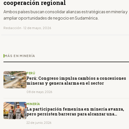
cooperación regional
Ambos países buscan consolidar alianzas estratégicas en minería y
ampliar oportunidades de negocio en Sudamérica.
Redacción · 12 de mayo, 2026
MÁS EN MINERÍA
PERÚ
Perú: Congreso impulsa cambios a concesiones
mineras y genera alarma en el sector
08 de mayo, 2026
MINERÍA
La participación femenina en minería avanza,
pero persisten barreras para alcanzar una
mayor inclusión
22 de junio, 2026