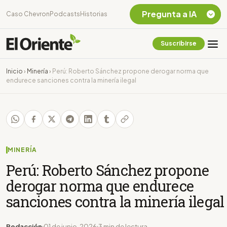
Pregunta a IA
Caso Chevron
Podcasts
Historias
Suscribirse
Quiero Información
sobre el Caso
Inicio
›
Minería
›
Perú: Roberto Sánchez propone derogar norma que
Chevron Ecuador
endurece sanciones contra la minería ilegal
Listar destinos
turísticos de la
Amazonia Ecuatoriana
¿En que consiste la
tasa minera que rige en
Ecuador?
MINERÍA
Perú: Roberto Sánchez propone
derogar norma que endurece
sanciones contra la minería ilegal
Redacción
01 de junio, 2026
3 min de lectura