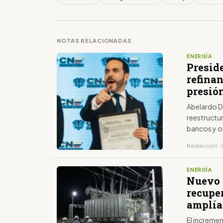
NOTAS RELACIONADAS
ENERGÍA
Presid
refinan
presión
Abelardo De
reestructu
bancos y o
Redacción · 
ENERGÍA
Nuevo 
recuper
amplía
El increme