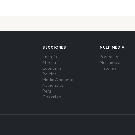
SECCIONES
MULTIMEDIA
Energía
Podcasts
Minería
Multimedia
Economía
Historias
Política
Medio Ambiente
Nacionales
Perú
Colombia