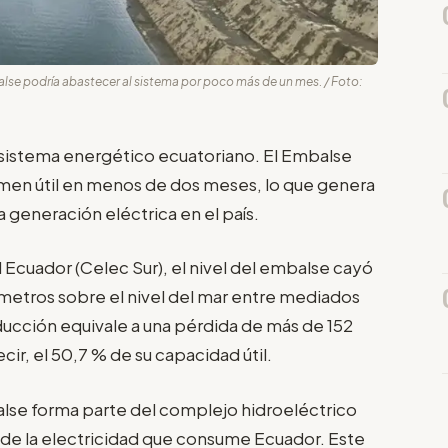
lse podría abastecer al sistema por poco más de un mes. / Foto:
 al sistema energético ecuatoriano. El Embalse
men útil en menos de dos meses, lo que genera
 generación eléctrica en el país.
Ecuador (Celec Sur), el nivel del embalse cayó
 metros sobre el nivel del mar entre mediados
educción equivale a una pérdida de más de 152
ir, el 50,7 % de su capacidad útil.
balse forma parte del complejo hidroeléctrico
 de la electricidad que consume Ecuador. Este