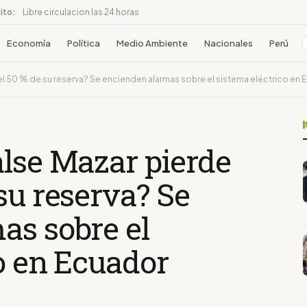
ito:
Libre circulacion las 24 horas
Economía
Política
Medio Ambiente
Nacionales
Perú
l 50 % de su reserva? Se encienden alarmas sobre el sistema eléctrico en 
alse Mazar pierde
su reserva? Se
as sobre el
o en Ecuador