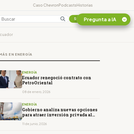
Caso Chevron
Podcasts
Historias
Pregunta a IA
Colombia
Suscribirse
Ecuador
Quiero Información
sobre el Caso
MÁS EN ENERGÍA
Chevron Ecuador
Listar destinos
turísticos de la
ENERGÍA
Amazonia Ecuatoriana
Ecuador renegoció contrato con
PetroOriental
¿En que consiste la
tasa minera que rige en
08 de enero, 2026
Ecuador?
ENERGÍA
Gobierno analiza nuevas opciones
para atraer inversión privada al
campo Sacha
11 de junio, 2026