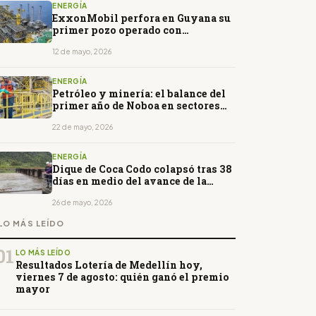
ENERGÍA
ExxonMobil perfora en Guyana su
primer pozo operado con
inteligencia artificial
12 de mayo, 2026
ENERGÍA
Petróleo y minería: el balance del
primer año de Noboa en sectores
estratégicos
22 de mayo, 2026
ENERGÍA
Dique de Coca Codo colapsó tras 38
días en medio del avance de la
erosión del río Coca
26 de mayo, 2026
LO MÁS LEÍDO
01
LO MÁS LEÍDO
Resultados Lotería de Medellín hoy,
viernes 7 de agosto: quién ganó el premio
mayor