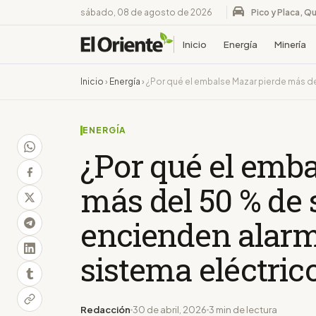
sábado, 08 de agosto de 2026
Pico y Placa, Qu
Inicio
Energía
Minería
Inicio
›
Energía
›
¿Por qué el embalse Mazar pierde más de
ENERGÍA
¿Por qué el emb
más del 50 % de 
encienden alarm
sistema eléctric
Redacción
30 de abril, 2026
3 min de lectura