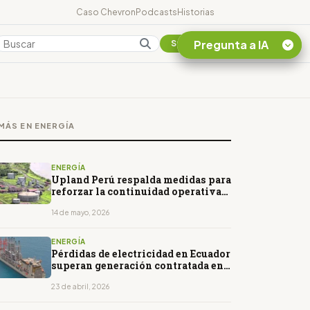
Caso Chevron
Podcasts
Historias
Pregunta a IA
Colombia
Suscribirse
Quiero Información
sobre el Caso
MÁS EN ENERGÍA
Chevron Ecuador
Listar destinos
turísticos de la
ENERGÍA
Amazonia Ecuatoriana
Upland Perú respalda medidas para
reforzar la continuidad operativa
¿En que consiste la
de Petroperú
tasa minera que rige en
14 de mayo, 2026
Ecuador?
ENERGÍA
Pérdidas de electricidad en Ecuador
superan generación contratada en
barcazas
23 de abril, 2026