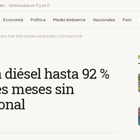
ito:
terminadas en 9 y en 0
Economía
Política
Medio Ambiente
Nacionales
Perú
aro tras tres meses sin producción nacional
diésel hasta 92 %
es meses sin
onal