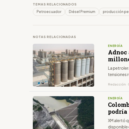
TEMAS RELACIONADOS
Petroecuador
Diésel Premium
producción pet
NOTAS RELACIONADAS
ENERGÍA
Adnoc 
millone
La petroler
tensiones 
Redacción ·
ENERGÍA
Colombi
podría
XM alertó q
disponible 