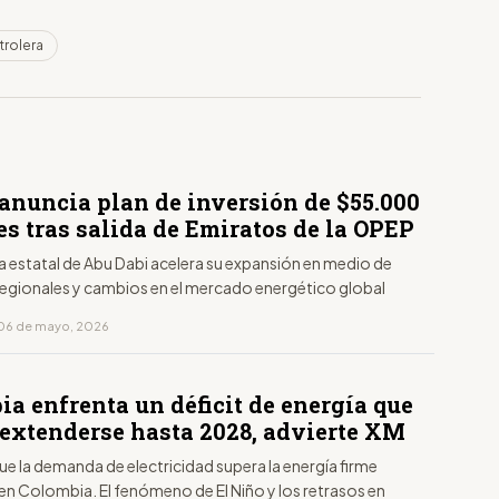
rolera
anuncia plan de inversión de $55.000
s tras salida de Emiratos de la OPEP
a estatal de Abu Dabi acelera su expansión en medio de
regionales y cambios en el mercado energético global
 06 de mayo, 2026
a enfrenta un déficit de energía que
 extenderse hasta 2028, advierte XM
ue la demanda de electricidad supera la energía firme
en Colombia. El fenómeno de El Niño y los retrasos en