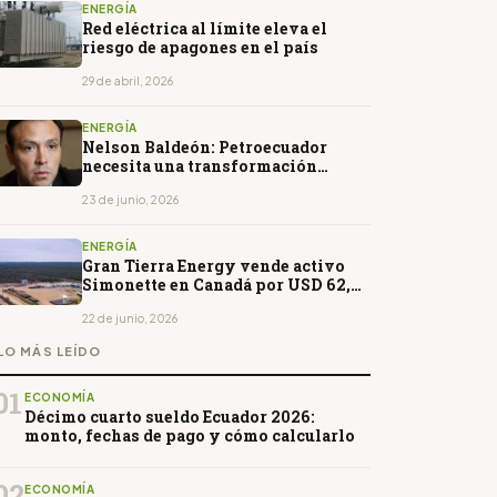
ENERGÍA
Red eléctrica al límite eleva el
riesgo de apagones en el país
29 de abril, 2026
ENERGÍA
Nelson Baldeón: Petroecuador
necesita una transformación
profunda para recuperar
competitividad
23 de junio, 2026
ENERGÍA
Gran Tierra Energy vende activo
Simonette en Canadá por USD 62,5
millones
22 de junio, 2026
LO MÁS LEÍDO
01
ECONOMÍA
Décimo cuarto sueldo Ecuador 2026:
monto, fechas de pago y cómo calcularlo
02
ECONOMÍA