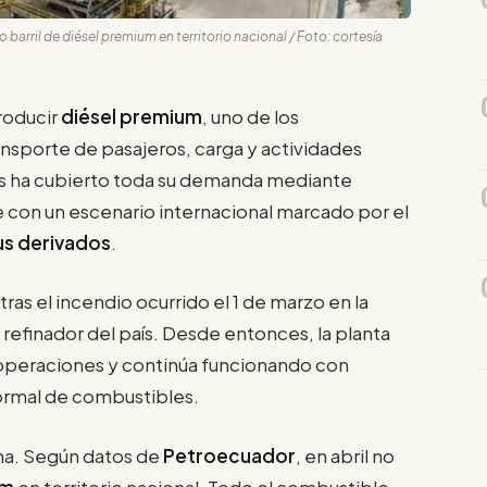
barril de diésel premium en territorio nacional / Foto: cortesía
roducir
diésel premium
, uno de los
nsporte de pasajeros, carga y actividades
ís ha cubierto toda su demanda mediante
e con un escenario internacional marcado por el
us derivados
.
as el incendio ocurrido el 1 de marzo en la
refinador del país. Desde entonces, la planta
operaciones y continúa funcionando con
normal de combustibles.
ema. Según datos de
Petroecuador
, en abril no
um
en territorio nacional. Todo el combustible