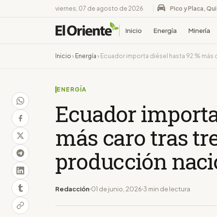
viernes, 07 de agosto de 2026
Pico y Placa, Qu
Inicio
Energía
Minería
Inicio
›
Energía
›
Ecuador importa diésel hasta 92 % más c
ENERGÍA
Ecuador importa 
más caro tras tr
producción naci
Redacción
01 de junio, 2026
3 min de lectura