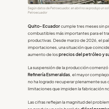
Según datos de Petroecuador, en abril no se produjo un solo 
Petroecuador
Quito- Ecuador
cumple tres meses sin p
combustibles más importantes para el tra
productivas. Desde marzo de 2026, el pa
importaciones, una situación que coincid
aumento de los
precios del petróleo y s
La suspensión de la producción comenzó tr
Refinería Esmeraldas
, el mayor complejo 
no ha logrado recuperar plenamente sus 
limitaciones que impiden la fabricación 
Las cifras reflejan la magnitud del probl
se produjo un solo barril de
diésel premi