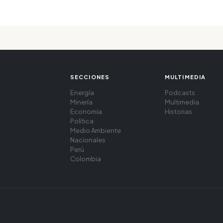
SECCIONES
MULTIMEDIA
Energía
Podcasts
Minería
Multimedia
Economía
Historias
Política
Medio Ambiente
Nacionales
Perú
Colombia