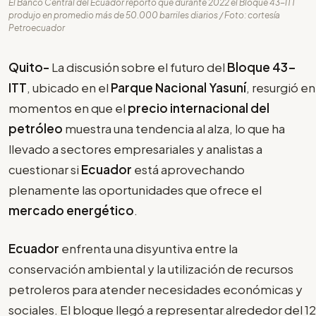
El Banco Central del Ecuador reportó que durante 2022 el Bloque 43-ITT
produjo en promedio más de 50.000 barriles diarios / Foto: cortesía
Petroecuador
Quito-
La discusión sobre el futuro del
Bloque 43-
ITT
, ubicado en el
Parque Nacional Yasuní
, resurgió en
momentos en que el
precio internacional del
petróleo
muestra una tendencia al alza, lo que ha
llevado a sectores empresariales y analistas a
cuestionar si
Ecuador
está aprovechando
plenamente las oportunidades que ofrece el
mercado energético
.
Ecuador
enfrenta una disyuntiva entre la
conservación ambiental y la utilización de recursos
petroleros para atender necesidades económicas y
sociales. El bloque llegó a representar alrededor del 12