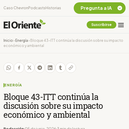
Pregunta a IA
Caso Chevron
Podcasts
Historias
Suscribirse
Quiero Información
sobre el Caso
Inicio
›
Energía
›
Bloque 43-ITT continúa la discusión sobre su impacto
Chevron Ecuador
económico y ambiental
Listar destinos
turísticos de la
Amazonia Ecuatoriana
¿En que consiste la
tasa minera que rige en
Ecuador?
ENERGÍA
Bloque 43-ITT continúa la
discusión sobre su impacto
económico y ambiental
Redacción
05 de junio, 2026
3 min de lectura