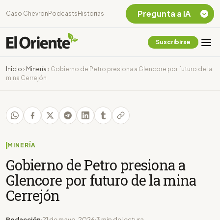
Pregunta a IA
Caso Chevron
Podcasts
Historias
Suscribirse
Quiero Información
sobre el Caso
Inicio
›
Minería
›
Gobierno de Petro presiona a Glencore por futuro de la
Chevron Ecuador
mina Cerrejón
Listar destinos
turísticos de la
Amazonia Ecuatoriana
¿En que consiste la
tasa minera que rige en
Ecuador?
MINERÍA
Gobierno de Petro presiona a
Glencore por futuro de la mina
Cerrejón
Redacción
21 de mayo, 2026
3 min de lectura