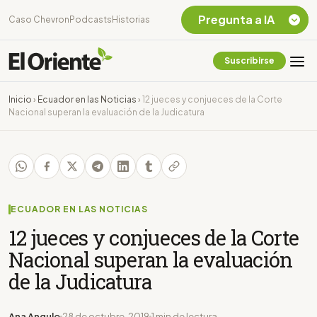
Pregunta a IA
Caso Chevron
Podcasts
Historias
Suscribirse
Quiero Información
sobre el Caso
Inicio
›
Ecuador en las Noticias
›
12 jueces y conjueces de la Corte
Chevron Ecuador
Nacional superan la evaluación de la Judicatura
Listar destinos
turísticos de la
Amazonia Ecuatoriana
¿En que consiste la
tasa minera que rige en
Ecuador?
ECUADOR EN LAS NOTICIAS
12 jueces y conjueces de la Corte
Nacional superan la evaluación
de la Judicatura
Ana Angulo
28 de octubre, 2019
1 min de lectura