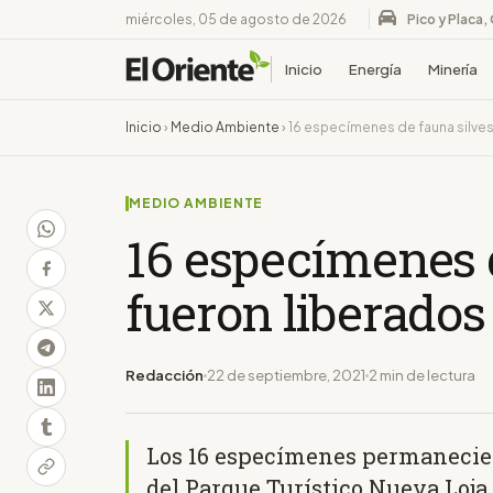
miércoles, 05 de agosto de 2026
Pico y Placa,
Inicio
Energía
Minería
Inicio
›
Medio Ambiente
›
16 especímenes de fauna silve
MEDIO AMBIENTE
16 especímenes d
fueron liberado
Redacción
22 de septiembre, 2021
2 min de lectura
Los 16 especímenes permaneciero
del Parque Turístico Nueva Loja 