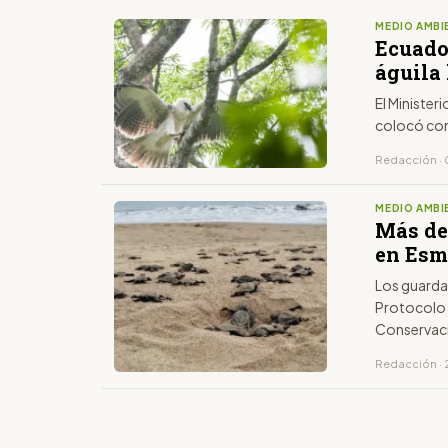
MEDIO AMBI
Ecuado
águila
El Minister
colocó con 
Redacción · 
MEDIO AMBI
Más de
en Esm
Los guarda
Protocolo 
Conservaci
Redacción · 