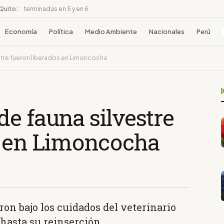
 Quito:
terminadas en 5 y en 6
Economía
Política
Medio Ambiente
Nacionales
Perú
stre fueron liberados en Limoncocha
e fauna silvestre
s en Limoncocha
n bajo los cuidados del veterinario
hasta su reinserción.