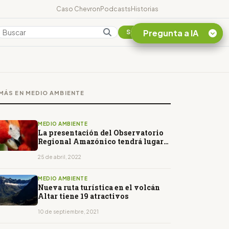
Caso Chevron
Podcasts
Historias
Pregunta a IA
Colombia
Suscribirse
Quiero Información
sobre el Caso
MÁS EN MEDIO AMBIENTE
Chevron Ecuador
Listar destinos
turísticos de la
MEDIO AMBIENTE
Amazonia Ecuatoriana
La presentación del Observatorio
Regional Amazónico tendrá lugar
¿En que consiste la
hoy en la Cancillería
tasa minera que rige en
25 de abril, 2022
Ecuador?
MEDIO AMBIENTE
Nueva ruta turística en el volcán
Altar tiene 19 atractivos
10 de septiembre, 2021