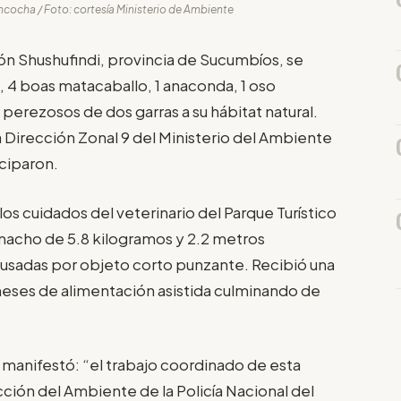
ncocha / Foto: cortesía Ministerio de Ambiente
ón Shushufindi, provincia de Sucumbíos, se
s, 4 boas matacaballo, 1 anaconda, 1 oso
perezosos de dos garras a su hábitat natural.
 Dirección Zonal 9 del Ministerio del Ambiente
ciparon.
s cuidados del veterinario del Parque Turístico
 macho de 5.8 kilogramos y 2.2 metros
usadas por objeto corto punzante. Recibió una
6 meses de alimentación asistida culminando de
, manifestó: “el trabajo coordinado de esta
ción del Ambiente de la Policía Nacional del