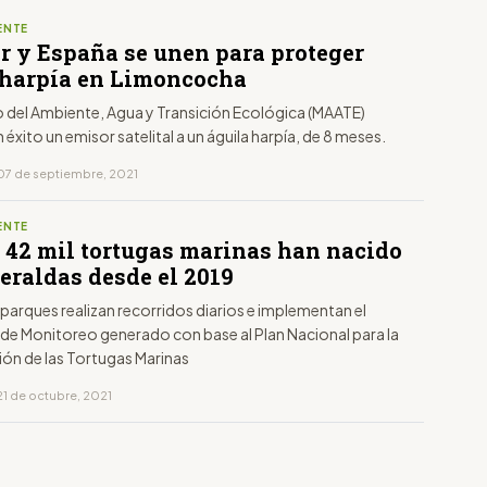
ENTE
r y España se unen para proteger
 harpía en Limoncocha
io del Ambiente, Agua y Transición Ecológica (MAATE)
éxito un emisor satelital a un águila harpía, de 8 meses.
07 de septiembre, 2021
ENTE
 42 mil tortugas marinas han nacido
eraldas desde el 2019
parques realizan recorridos diarios e implementan el
de Monitoreo generado con base al Plan Nacional para la
ón de las Tortugas Marinas
21 de octubre, 2021