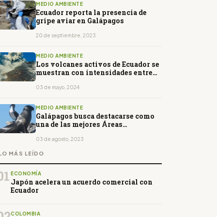
MEDIO AMBIENTE
Ecuador reporta la presencia de
gripe aviar en Galápagos
20 de septiembre, 2023
MEDIO AMBIENTE
Los volcanes activos de Ecuador se
muestran con intensidades entre
moderada y alta
03 de mayo, 2024
MEDIO AMBIENTE
Galápagos busca destacarse como
una de las mejores Áreas
Protegidas del mundo
03 de agosto, 2023
LO MÁS LEÍDO
01
ECONOMÍA
Japón acelera un acuerdo comercial con
Ecuador
02
COLOMBIA