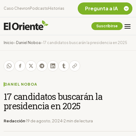
Pregunta a IA
Caso Chevron
Podcasts
Historias
Suscribirse
Quiero Información
sobre el Caso
Inicio
›
Daniel Noboa
›
17 candidatos buscarán la presidencia en 2025
Chevron Ecuador
Listar destinos
turísticos de la
Amazonia Ecuatoriana
¿En que consiste la
tasa minera que rige en
DANIEL NOBOA
Ecuador?
17 candidatos buscarán la
presidencia en 2025
Redacción
19 de agosto, 2024
2 min de lectura