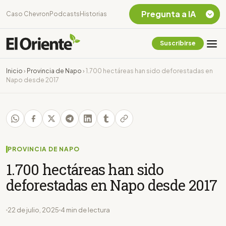
Pregunta a IA
Caso Chevron
Podcasts
Historias
Suscribirse
Quiero Información
sobre el Caso
Inicio
›
Provincia de Napo
›
1.700 hectáreas han sido deforestadas en
Chevron Ecuador
Napo desde 2017
Listar destinos
turísticos de la
Amazonia Ecuatoriana
¿En que consiste la
tasa minera que rige en
Ecuador?
PROVINCIA DE NAPO
1.700 hectáreas han sido
deforestadas en Napo desde 2017
22 de julio, 2025
4 min de lectura