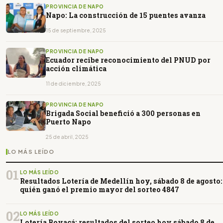
PROVINCIA DE NAPO
Napo: La construcción de 15 puentes avanza
15 de septiembre, 2025
PROVINCIA DE NAPO
Ecuador recibe reconocimiento del PNUD por
acción climática
11 de diciembre, 2025
PROVINCIA DE NAPO
Brigada Social benefició a 300 personas en
Puerto Napo
25 de abril, 2025
LO MÁS LEÍDO
01
LO MÁS LEÍDO
Resultados Lotería de Medellín hoy, sábado 8 de agosto:
quién ganó el premio mayor del sorteo 4847
02
LO MÁS LEÍDO
Lotería Boyacá: resultados del sorteo hoy sábado 8 de