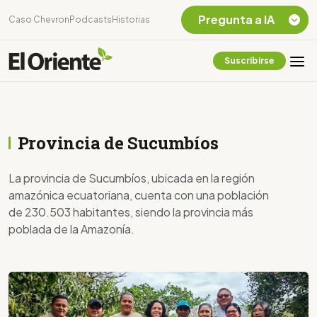
Pregunta a IA
Caso Chevron
Podcasts
Historias
Suscribirse
Quiero Información
sobre el Caso
Chevron Ecuador
Listar destinos
Provincia de Sucumbíos
turísticos de la
Amazonia Ecuatoriana
¿En que consiste la
La provincia de Sucumbíos, ubicada en la región
tasa minera que rige en
amazónica ecuatoriana, cuenta con una población
Ecuador?
de 230.503 habitantes, siendo la provincia más
poblada de la Amazonía.