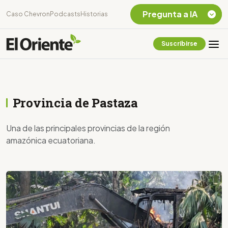
Pregunta a IA
Caso Chevron
Podcasts
Historias
Suscribirse
Quiero Información
sobre el Caso
Chevron Ecuador
Listar destinos
Provincia de Pastaza
turísticos de la
Amazonia Ecuatoriana
¿En que consiste la
Una de las principales provincias de la región
tasa minera que rige en
amazónica ecuatoriana.
Ecuador?