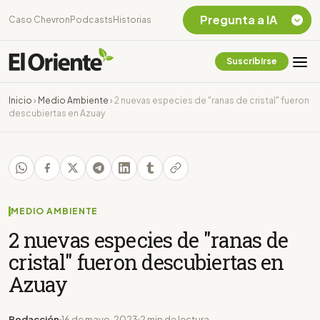
Pregunta a IA
Caso Chevron
Podcasts
Historias
Suscribirse
Quiero Información
sobre el Caso
Inicio
›
Medio Ambiente
›
2 nuevas especies de "ranas de cristal" fueron
Chevron Ecuador
descubiertas en Azuay
Listar destinos
turísticos de la
Amazonia Ecuatoriana
¿En que consiste la
tasa minera que rige en
Ecuador?
MEDIO AMBIENTE
2 nuevas especies de "ranas de
cristal" fueron descubiertas en
Azuay
Redacción
16 de mayo, 2023
2 min de lectura